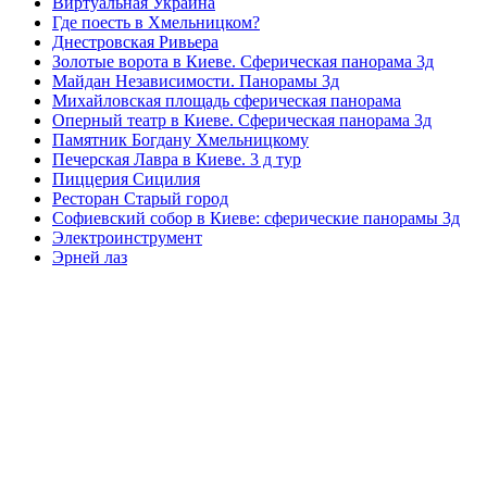
Виртуальная Украина
Где поесть в Хмельницком?
Днестровская Ривьера
Золотые ворота в Киеве. Сферическая панорама 3д
Майдан Независимости. Панорамы 3д
Михайловская площадь сферическая панорама
Оперный театр в Киеве. Сферическая панорама 3д
Памятник Богдану Хмельницкому
Печерская Лавра в Киеве. 3 д тур
Пиццерия Сицилия
Ресторан Старый город
Софиевский собор в Киеве: сферические панорамы 3д
Электроинструмент
Эрней лаз