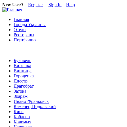
New User?
Register
Sign In
Help
Главная
Города Украины
Отели
Рестораны
Портфолио
Буковель
Виженка
Винница
Городенка
Днестр
Драгобрат
Затока
Збараж
Ивано-Франковск
Каменец-Подольский
Киев
Коблево
Коломыя
Колочава