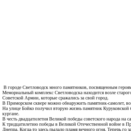
В городе Светловодск много памятников, посвященным героям
Мемориальный комплекс Светловодска находится возле старого
Советской Армии, которые сражались за свой город.
В Приморском сквере можно обнаружить памятник-самолет, во
На улице Бойко получил вторую жизнь памятник Куруковской бит
кургане.
В честь двадцатилетия Великой победы советского народа на 
К тридцатилетию победы в Великой Отечественной войне в Пр
Днепра. Когда-то здесь пылало пламя вечного огня. Теперь го 