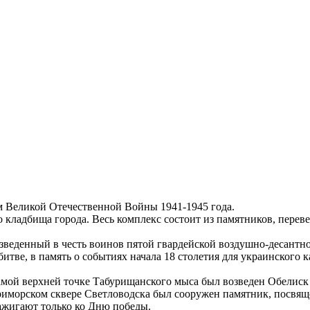
 Великой Отечественной Войны 1941-1945 года.
 кладбища города. Весь комплекс состоит из памятников, перев
зведенный в честь воинов пятой гвардейской воздушно-десантн
ве, в память о событиях начала 18 столетия для украинского ка
самой верхней точке Табурищанского мыса был возведен Обелиск
иморском сквере Светловодска был сооружен памятник, посвящ
зажигают только ко Дню победы.