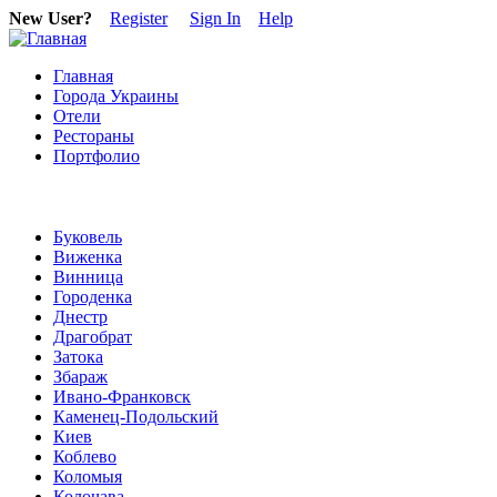
New User?
Register
Sign In
Help
Главная
Города Украины
Отели
Рестораны
Портфолио
Буковель
Виженка
Винница
Городенка
Днестр
Драгобрат
Затока
Збараж
Ивано-Франковск
Каменец-Подольский
Киев
Коблево
Коломыя
Колочава