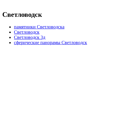
Светловодск
памятники Светловодска
Светловодск
Светловодск 3д
сферические панорамы Светловодск