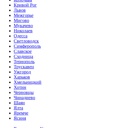
Кривой Рог
Львов
Межгорье
Мигово
Мукачево
Николаев
Одесса
Светловодск
Симферополь
Славское
Сходница
Тернополь
Трускавец
Ужгород
Харьков
Хмельницкий
Хотин
Черновцы
Чинадиево
Шаян
Ялта
Яремче
Ясиня