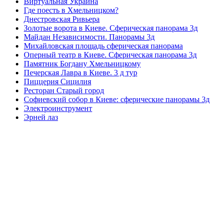
Виртуальная Украина
Где поесть в Хмельницком?
Днестровская Ривьера
Золотые ворота в Киеве. Сферическая панорама 3д
Майдан Независимости. Панорамы 3д
Михайловская площадь сферическая панорама
Оперный театр в Киеве. Сферическая панорама 3д
Памятник Богдану Хмельницкому
Печерская Лавра в Киеве. 3 д тур
Пиццерия Сицилия
Ресторан Старый город
Софиевский собор в Киеве: сферические панорамы 3д
Электроинструмент
Эрней лаз