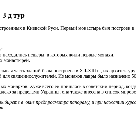
3 д тур
строенных в Киевской Руси. Первый монастырь был построен в 
я.
ии находились пещеры, в которых жили первые монахи.
ых монастырей.
ьшая часть зданий была построена в XII-XIII в., их архитектуру
й для священнослужителей. Из монахов лавры было назначено 50
ых монархов. Хуже всего ей пришлось в советский период, когд
алеко за пределами Украины, она также внесена в список мир
 выбирете в окне предпросмотра панораму, и при нажатии курсо
ин.