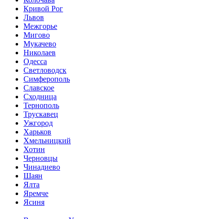
Кривой Рог
Львов
Межгорье
Мигово
Мукачево
Николаев
Одесса
Светловодск
Симферополь
Славское
Сходница
Тернополь
Трускавец
Ужгород
Харьков
Хмельницкий
Хотин
Черновцы
Чинадиево
Шаян
Ялта
Яремче
Ясиня