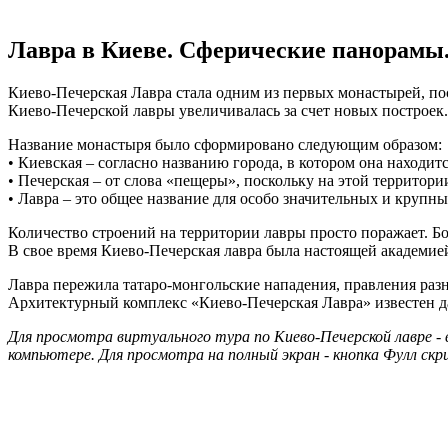
Лавра в Киеве. Сферические панорамы. 
Киево-Печерская Лавра стала одним из первых монастырей, по
Киево-Печерской лавры увеличивалась за счет новых построек.
Название монастыря было сформировано следующим образом:
• Киевская – согласно названию города, в котором она находитс
• Печерская – от слова «пещеры», поскольку на этой территор
• Лавра – это общее название для особо значительных и крупн
Количество строений на территории лавры просто поражает. Бол
В свое время Киево-Печерская лавра была настоящей академие
Лавра пережила татаро-монгольские нападения, правления разн
Архитектурный комплекс «Киево-Печерская Лавра» известен д
Для просмотра виртуального тура по Киево-Печерской лавре -
компьютере. Для просмотра на полный экран - кнопка Фулл скр