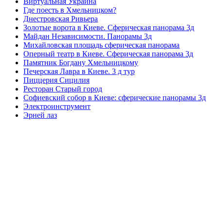
Виртуальная Украина
Где поесть в Хмельницком?
Днестровская Ривьера
Золотые ворота в Киеве. Сферическая панорама 3д
Майдан Независимости. Панорамы 3д
Михайловская площадь сферическая панорама
Оперный театр в Киеве. Сферическая панорама 3д
Памятник Богдану Хмельницкому
Печерская Лавра в Киеве. 3 д тур
Пиццерия Сицилия
Ресторан Старый город
Софиевский собор в Киеве: сферические панорамы 3д
Электроинструмент
Эрней лаз