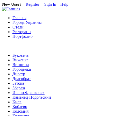
New User?
Register
Sign In
Help
Главная
Города Украины
Отели
Рестораны
Портфолио
Буковель
Виженка
Винница
Городенка
Днестр
Драгобрат
Затока
Збараж
Ивано-Франковск
Каменец-Подольский
Киев
Коблево
Коломыя
Колочава