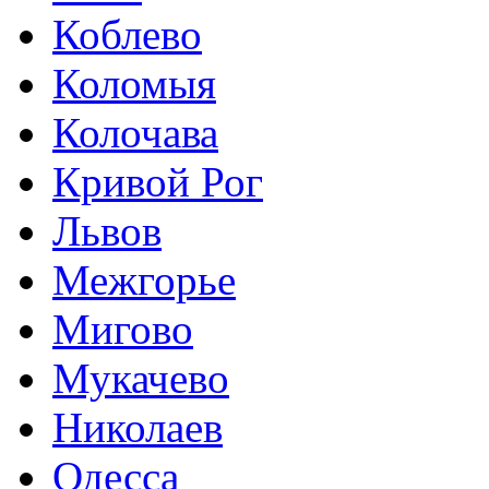
Коблево
Коломыя
Колочава
Кривой Рог
Львов
Межгорье
Мигово
Мукачево
Николаев
Одесса