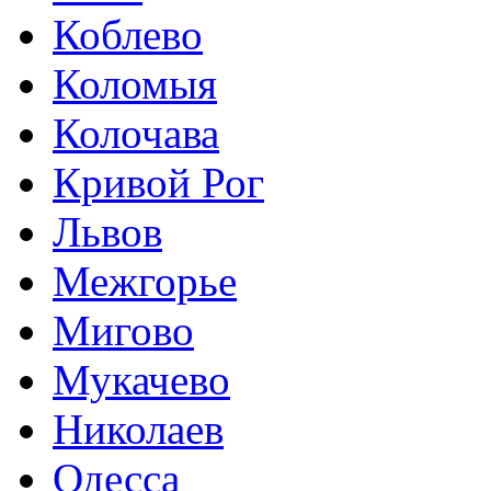
Коблево
Коломыя
Колочава
Кривой Рог
Львов
Межгорье
Мигово
Мукачево
Николаев
Одесса