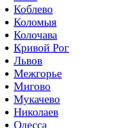
Коблево
Коломыя
Колочава
Кривой Рог
Львов
Межгорье
Мигово
Мукачево
Николаев
Одесса