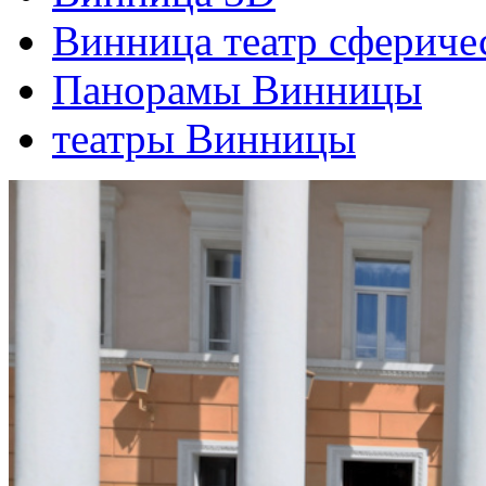
Винница театр сфериче
Панорамы Винницы
театры Винницы