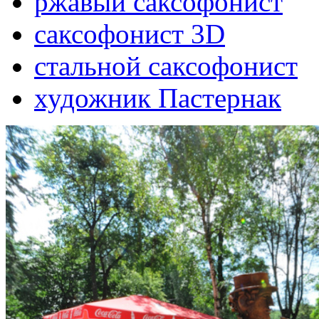
ржавый саксофонист
саксофонист 3D
стальной саксофонист
художник Пастернак