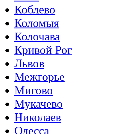
Коблево
Коломыя
Колочава
Кривой Рог
Львов
Межгорье
Мигово
Мукачево
Николаев
Одесса