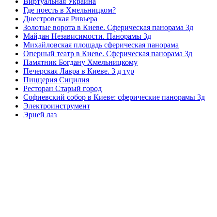
Виртуальная Украина
Где поесть в Хмельницком?
Днестровская Ривьера
Золотые ворота в Киеве. Сферическая панорама 3д
Майдан Независимости. Панорамы 3д
Михайловская площадь сферическая панорама
Оперный театр в Киеве. Сферическая панорама 3д
Памятник Богдану Хмельницкому
Печерская Лавра в Киеве. 3 д тур
Пиццерия Сицилия
Ресторан Старый город
Софиевский собор в Киеве: сферические панорамы 3д
Электроинструмент
Эрней лаз