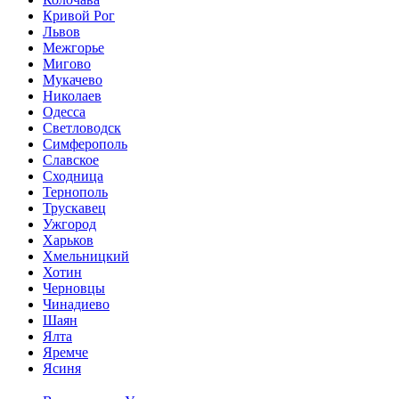
Кривой Рог
Львов
Межгорье
Мигово
Мукачево
Николаев
Одесса
Светловодск
Симферополь
Славское
Сходница
Тернополь
Трускавец
Ужгород
Харьков
Хмельницкий
Хотин
Черновцы
Чинадиево
Шаян
Ялта
Яремче
Ясиня