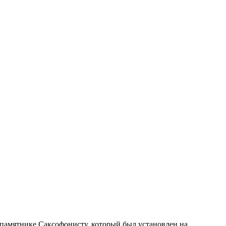
 памятнике Саксофонисту, который был установлен на