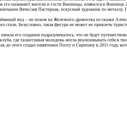
 его называют жители и гости Винницы, появился в Виннице 29
ничанин Вячеслав Пастернак, искусный художник по металлу. П
абавный вид – он похож на Железного дровосека из сказки Але
 из стали. Безусловно, такая фигура не может не привлечь тури
ачала его создания подразумевалось, что он будет путешествова
луба, где талантливая молодежь могла реализовывать себя в тво
к до этого создал памятники Поэту и Скрипачу в 2011 году, кот