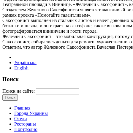
Театральной площади в Виннице. «Железный Саксофонист», как
Создателем Железного Саксофониста является талантливый вин
рамках проекта «Помогайте талантливым».
Саксофонист выполнен из стальных листов и имеет довольно з
ботинки и шляпа, и он играет на саксофоне, также выкованном
фотографироваться винничане и гости города.
Железный Саксофонист – это мобильная конструкция, потому с н
Саксофонист, собирались деньги для ремонта художественного к
Отметим, что автор Железного Саксофониста Вячеслав Пастерна
Українська
English
Поиск
Поиск на сайте:
Главная
Города Украины
Отели
Рестораны
Портфолио