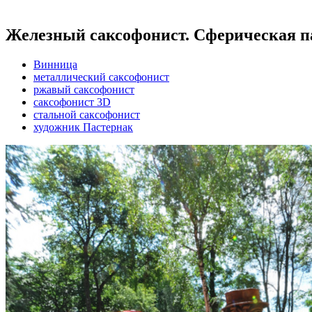
Железный саксофонист. Сферическая п
Винница
металлический саксофонист
ржавый саксофонист
саксофонист 3D
стальной саксофонист
художник Пастернак