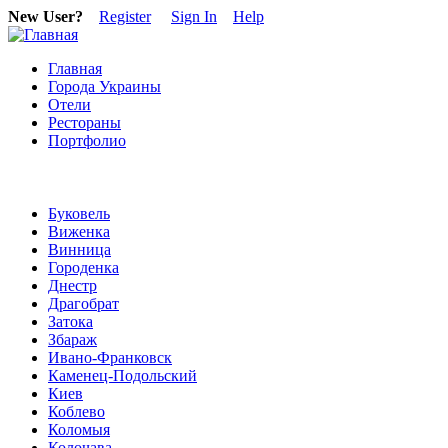
New User?
Register
Sign In
Help
Главная
Города Украины
Отели
Рестораны
Портфолио
Буковель
Виженка
Винница
Городенка
Днестр
Драгобрат
Затока
Збараж
Ивано-Франковск
Каменец-Подольский
Киев
Коблево
Коломыя
Колочава