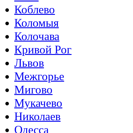
Коблево
Коломыя
Колочава
Кривой Рог
Львов
Межгорье
Мигово
Мукачево
Николаев
Одесса