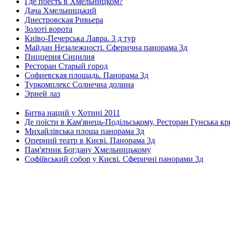
Где поесть в Хмельницком?
Дача Хмельницький
Днестровская Ривьера
Золоті ворота
Київо-Печерська Лавра. 3 д тур
Майдан Незалежності. Сферична панорама 3д
Пиццерия Сицилия
Ресторан Старый город
Софиевская площадь. Панорама 3д
Туркомплекс Солнечна долина
Эрней лаз
Битва наций у Хотині 2011
Де поїсти в Кам'янець-Подільському, Ресторан Гунська к
Михайлівська площа панорама 3д
Оперний театр в Києві. Панорама 3д
Пам'ятник Богдану Хмельницькому
Софіївський собор у Києві. Сферичні панорами 3д