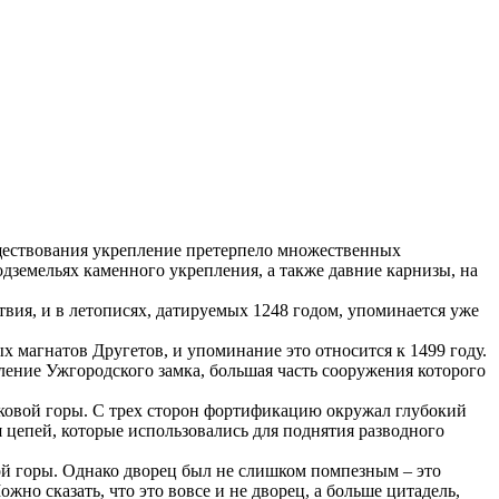
существования укрепление претерпело множественных
одземельях каменного укрепления, а также давние карнизы, на
твия, и в летописях, датируемых 1248 годом, упоминается уже
 магнатов Другетов, и упоминание это относится к 1499 году.
пление Ужгородского замка, большая часть сооружения которого
мковой горы. С трех сторон фортификацию окружал глубокий
я цепей, которые использовались для поднятия разводного
вой горы. Однако дворец был не слишком помпезным – это
но сказать, что это вовсе и не дворец, а больше цитадель,