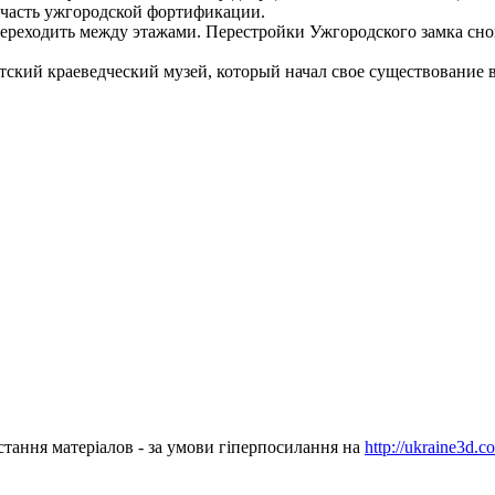
я часть ужгородской фортификации.
реходить между этажами. Перестройки Ужгородского замка снова
тский краеведческий музей, который начал свое существование в
стання матеріалов - за умови гіперпосилання на
http://ukraine3d.c