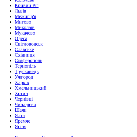
Кривий Ріг
Львів
Межигір'я
Мигово
Миколаїв
Мукачево
Одеса
Світловодськ
Славське
Східниця
Сімферополь
Тернопіль
Трускавець
Ужгород
Харків
Хмельницький
Хотин
Чернівці
Чинадієво
Шаян
Ялта
Яремче
Ясіня