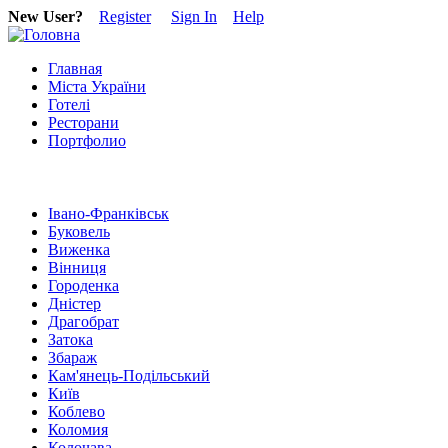
New User?
Register
Sign In
Help
Главная
Міста України
Готелі
Ресторани
Портфолио
Івано-Франківськ
Буковель
Виженка
Вінниця
Городенка
Дністер
Драгобрат
Затока
Збараж
Кам'янець-Подільський
Київ
Коблево
Коломия
Колочава