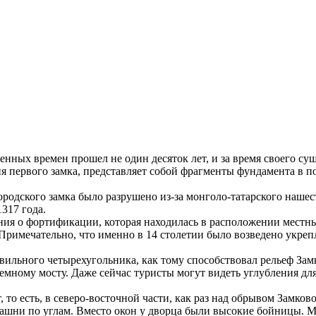
менных времен прошел не один десяток лет, и за время своего 
ия первого замка, представляет собой фрагменты фундамента в п
родского замка было разрушено из-за монголо-татарского нашес
317 года.
я о фортификации, которая находилась в расположении местных
. Примечательно, что именно в 14 столетии было возведено укре
вильного четырехугольника, как тому способствовал рельеф За
ъемному мосту. Даже сейчас туристы могут видеть углубления дл
, то есть, в северо-восточной части, как раз над обрывом Замко
башни по углам. Вместо окон у дворца были высокие бойницы. Мож