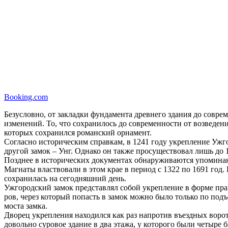
Booking.com
Безусловно, от закладки фундамента древнего здания до совре
изменений. То, что сохранилось до современности от возведен
которых сохранился романский орнамент.
Согласно историческим справкам, в 1241 году укрепление Ужго
другой замок – Унг. Однако он также просуществовал лишь до 1
Позднее в исторических документах обнаруживаются упоминани
Магнаты властвовали в этом крае в период с 1322 по 1691 год
сохранилась на сегодняшний день.
Ужгородский замок представлял собой укрепление в форме пра
ров, через который попасть в замок можно было только по под
моста замка.
Дворец укрепления находился как раз напротив въездных ворот
довольно суровое здание в два этажа, у которого были четыре 