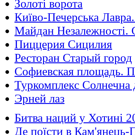
Золоті ворота
Київо-Печерська Лавра.
Майдан Незалежності. 
Пиццерия Сицилия
Ресторан Старый город
Софиевская площадь. П
Туркомплекс Солнечна 
Эрней лаз
Битва наций у Хотині 2
Де поїсти в Кам'янець-