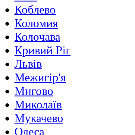
Коблево
Коломия
Колочава
Кривий Ріг
Львів
Межигір'я
Мигово
Миколаїв
Мукачево
Одеса