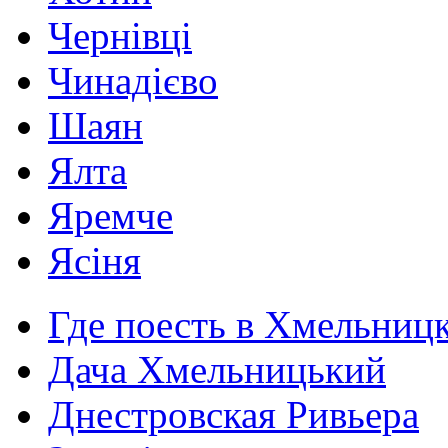
Чернівці
Чинадієво
Шаян
Ялта
Яремче
Ясіня
Где поесть в Хмельниц
Дача Хмельницький
Днестровская Ривьера