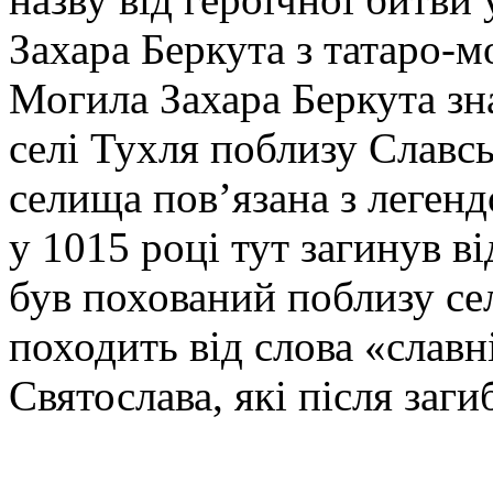
Захара Беркута з татаро-
Могила Захара Беркута зн
селі Тухля поблизу Славсь
селища пов’язана з легенд
у 1015 році тут загинув ві
був похований поблизу се
походить від слова «славні
Святослава, які після заги