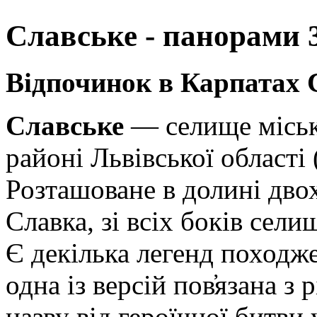
Славське - панорами 3
Відпочинок в Карпатах 
Слaвське
— селище міськ
районі Львівської області 
Розташоване в долині двох
Славка, зі всіх боків сели
Є декілька легенд походже
одна із версій пов̕язана з
назву від героїчної битви