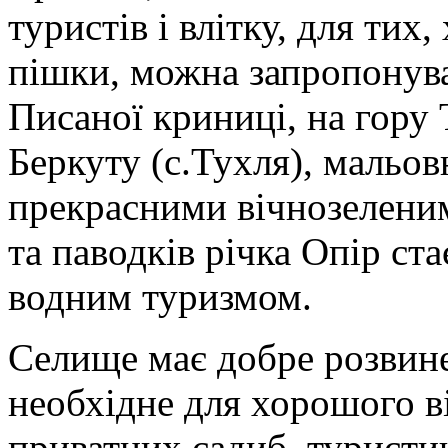
туристів і влітку, для тих
пішки, можна запропонува
Писаної криниці, на гору 
Беркуту (с.Тухля), мальо
прекрасними вічнозеленим
та паводків річка Опір ст
водним туризмом.
Селище має добре розвине
необхідне для хорошого в
приватних садиб, туристи