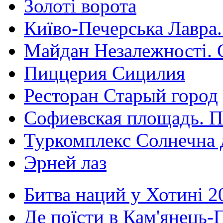
Золоті ворота
Київо-Печерська Лавра.
Майдан Незалежності. 
Пиццерия Сицилия
Ресторан Старый город
Софиевская площадь. П
Туркомплекс Солнечна 
Эрней лаз
Битва наций у Хотині 2
Де поїсти в Кам'янець-