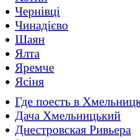
Чернівці
Чинадієво
Шаян
Ялта
Яремче
Ясіня
Где поесть в Хмельниц
Дача Хмельницький
Днестровская Ривьера