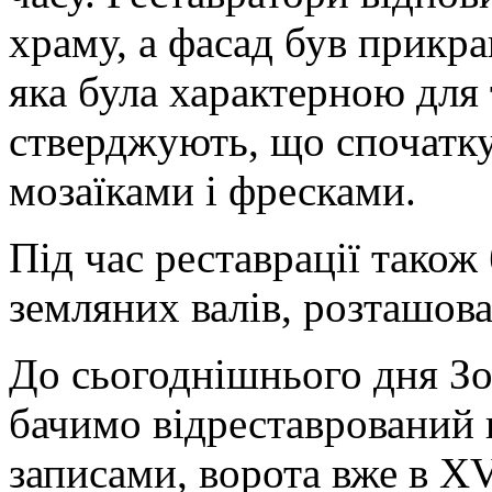
храму, а фасад був прикр
яка була характерною для 
стверджують, що спочатк
мозаїками і фресками.
Під час реставрації також
земляних валів, розташован
До сьогоднішнього дня Зол
бачимо відреставрований в
записами, ворота вже в XV