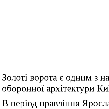
Золоті ворота є одним з 
оборонної архітектури Киї
В період правління Яросл