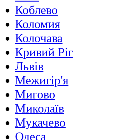
Коблево
Коломия
Колочава
Кривий Ріг
Львів
Межигір'я
Мигово
Миколаїв
Мукачево
Одеса