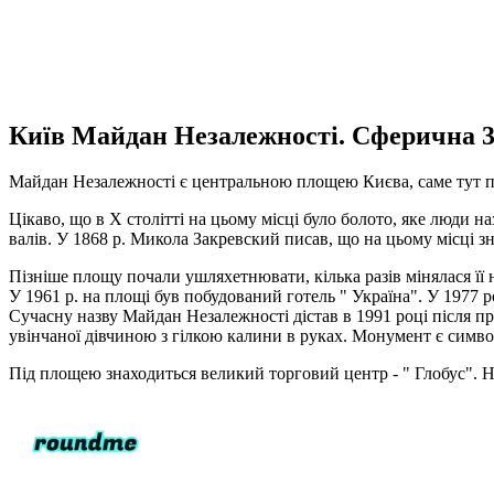
Київ Майдан Незалежності. Сферична 
Майдан Незалежності є центральною площею Києва, саме тут пр
Цікаво, що в X столітті на цьому місці було болото, яке люди н
валів. У 1868 р. Микола Закревский писав, що на цьому місці з
Пізніше площу почали ушляхетнювати, кілька разів мінялася її 
У 1961 р. на площі був побудований готель " Україна". У 1977 р
Сучасну назву Майдан Незалежності дістав в 1991 році після пр
увінчаної дівчиною з гілкою калини в руках. Монумент є симв
Під площею знаходиться великий торговий центр - " Глобус".