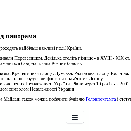
3д панорама
оходять найбільш важливі події Країни.
азивали Перевесищем. Декілька століть пізніше - в XVIII - XIX с
находиться базарна площа Козине болото.
назва: Крещатицкая площа, Думська, Радянська, площа Калініна, 
оці на площі збудували фонтани і пам'ятник Леніну.
оголошення Незалежності України. Рівно через 10 років - в 2001
олом символом Незалежності України.
 На Майдані також можна побачити будівлю
Головпочтамта
і стат