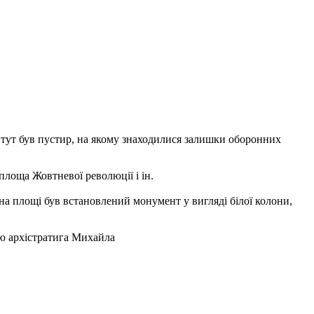
т. тут був пустир, на якому знаходилися залишки оборонних
площа Жовтневої революції і ін.
 на площі був встановлений монумент у вигляді білої колони,
ую архістратига Михайла