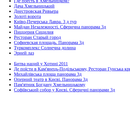
Где поесть в Хмельницком?
Дача Хмельницький
Днестровская Ривьера
Золоті ворота
Київо-Печерська Лавра. 3 д тур
Майдан Незалежності. Сферична панорама 3д
Пиццерия Сицилия
Ресторан Старый город
Софиевская площадь. Панорама 3д
Туркомплекс Солнечна долина
Эрней лаз
Битва наций у Хотині 2011
Де поїсти в Кам'янець-Подільському, Ресторан Гунська к
Михайлівська площа панорама 3д
Оперний театр в Києві. Панорама 3д
Пам'ятник Богдану Хмельницькому
Софіївський собор у Києві. Сферичні панорами 3д