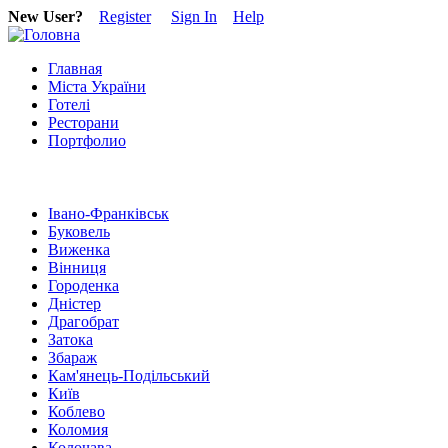
New User?
Register
Sign In
Help
Главная
Міста України
Готелі
Ресторани
Портфолио
Івано-Франківськ
Буковель
Виженка
Вінниця
Городенка
Дністер
Драгобрат
Затока
Збараж
Кам'янець-Подільський
Київ
Коблево
Коломия
Колочава