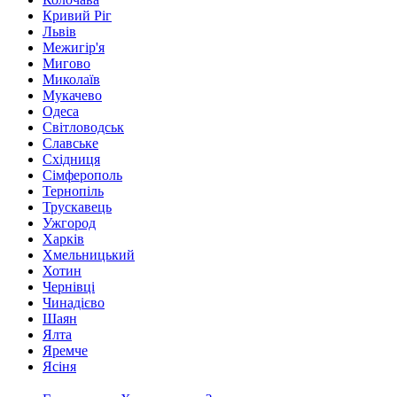
Кривий Ріг
Львів
Межигір'я
Мигово
Миколаїв
Мукачево
Одеса
Світловодськ
Славське
Східниця
Сімферополь
Тернопіль
Трускавець
Ужгород
Харків
Хмельницький
Хотин
Чернівці
Чинадієво
Шаян
Ялта
Яремче
Ясіня