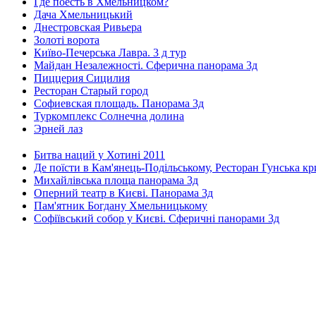
Где поесть в Хмельницком?
Дача Хмельницький
Днестровская Ривьера
Золоті ворота
Київо-Печерська Лавра. 3 д тур
Майдан Незалежності. Сферична панорама 3д
Пиццерия Сицилия
Ресторан Старый город
Софиевская площадь. Панорама 3д
Туркомплекс Солнечна долина
Эрней лаз
Битва наций у Хотині 2011
Де поїсти в Кам'янець-Подільському, Ресторан Гунська к
Михайлівська площа панорама 3д
Оперний театр в Києві. Панорама 3д
Пам'ятник Богдану Хмельницькому
Софіївський собор у Києві. Сферичні панорами 3д