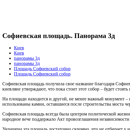
Софиевская площадь. Панорама 3д
Киев
Киев
панорамы 3д
панорамы 3д
Площадь Софиевский собор
Площадь Софиевский собор
Софиевская площадь получила свое название благодаря Софиев
киевляне утверждают, что пока стоит этот собор – будет стоять 
На площади находится и другой, не менее важный монумент – 
использованы камни, оставшиеся после строительства моста че
Софиевская площадь всегда была центром политической жизни 
народное вече поддержало Акт провозглашения независимости
Украшена эта площадь достаточно скромно, что не отбирает у н