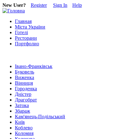
New User?
Register
Sign In
Help
Главная
Міста України
Готелі
Ресторани
Портфолио
Івано-Франківськ
Буковель
Виженка
Вінниця
Городенка
Дністер
Драгобрат
Затока
Збараж
Кам'янець-Подільський
Київ
Коблево
Коломия
Колочава