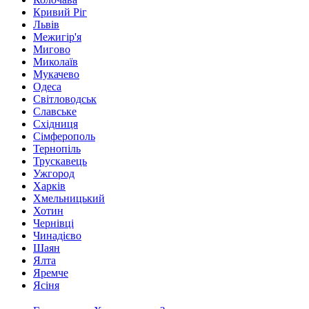
Кривий Ріг
Львів
Межигір'я
Мигово
Миколаїв
Мукачево
Одеса
Світловодськ
Славське
Східниця
Сімферополь
Тернопіль
Трускавець
Ужгород
Харків
Хмельницький
Хотин
Чернівці
Чинадієво
Шаян
Ялта
Яремче
Ясіня