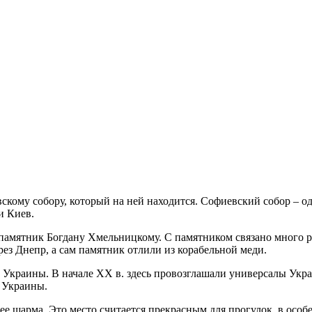
скому собору, который на ней находится. Софиевский собор – о
и Киев.
памятник Богдану Хмельницкому. С памятником связано много ра
рез Днепр, а сам памятник отлили из корабельной меди.
Украины. В начале XX в. здесь провозглашали универсалы Украи
 Украины.
ее шарма. Это место считается прекрасным для прогулок, в особ