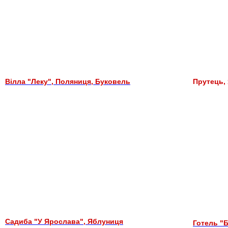
Вілла "Леку", Поляниця, Буковель
Прутець,
Садиба "У Ярослава", Яблуниця
Готель "