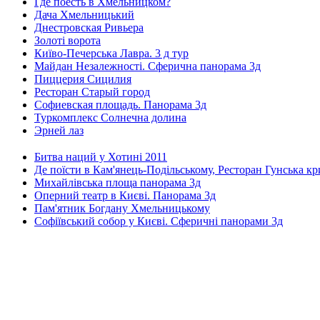
Где поесть в Хмельницком?
Дача Хмельницький
Днестровская Ривьера
Золоті ворота
Київо-Печерська Лавра. 3 д тур
Майдан Незалежності. Сферична панорама 3д
Пиццерия Сицилия
Ресторан Старый город
Софиевская площадь. Панорама 3д
Туркомплекс Солнечна долина
Эрней лаз
Битва наций у Хотині 2011
Де поїсти в Кам'янець-Подільському, Ресторан Гунська к
Михайлівська площа панорама 3д
Оперний театр в Києві. Панорама 3д
Пам'ятник Богдану Хмельницькому
Софіївський собор у Києві. Сферичні панорами 3д