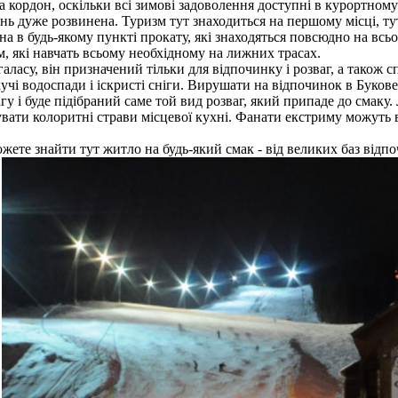
а кордон, оскільки всі зимові задоволення доступні в курортному 
нь дуже розвинена. Туризм тут знаходиться на першому місці, тут
 в будь-якому пункті прокату, які знаходяться повсюдно на всьо
, які навчать всьому необхідному на лижних трасах.
аласу, він призначений тільки для відпочинку і розваг, а також 
учі водоспади і іскристі сніги. Вирушати на відпочинок в Буковел
у і буде підібраний саме той вид розваг, який припаде до смак
тувати колоритні страви місцевої кухні. Фанати екстриму можуть 
те знайти тут житло на будь-який смак - від великих баз відпочи