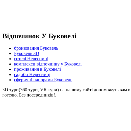
Відпочинок У Буковелі
бронювання Буковель
Буковель 3D
готелі Нересниці
комплекси відпочинку у Буковелі
проживання в Буковелі
садиби Нересниці
сферичні панорами Буковель
3D тури(360 тури, VR тури) на нашому сайті допоможуть вам в
готелю. Без посередників!.