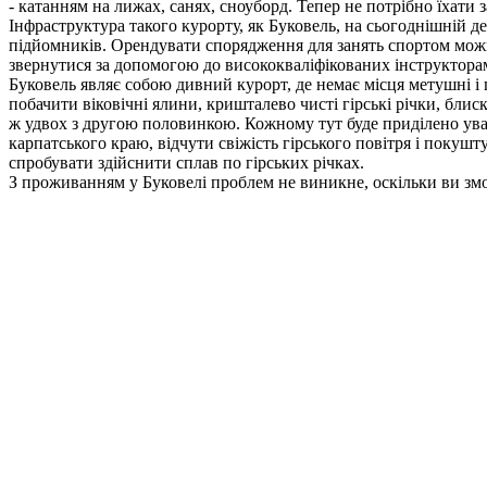
- катанням на лижах, санях, сноуборд. Тепер не потрібно їхати з
Інфраструктура такого курорту, як Буковель, на сьогоднішній де
підйомників. Орендувати спорядження для занять спортом можна
звернутися за допомогою до висококваліфікованих інструкторам
Буковель являє собою дивний курорт, де немає місця метушні і г
побачити віковічні ялини, кришталево чисті гірські річки, блиск
ж удвох з другою половинкою. Кожному тут буде приділено уваг
карпатського краю, відчути свіжість гірського повітря і покуш
спробувати здійснити сплав по гірських річках.
З проживанням у Буковелі проблем не виникне, оскільки ви зможе