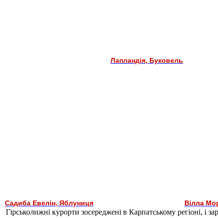
Лапландія, Буковель
Садиба Евелін, Яблуниця
Вілла Мо
Гірськолижні курорти зосереджені в Карпатському регіоні, і 