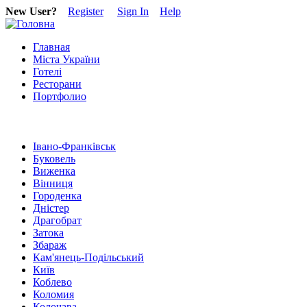
New User?
Register
Sign In
Help
Главная
Міста України
Готелі
Ресторани
Портфолио
Івано-Франківськ
Буковель
Виженка
Вінниця
Городенка
Дністер
Драгобрат
Затока
Збараж
Кам'янець-Подільський
Київ
Коблево
Коломия
Колочава