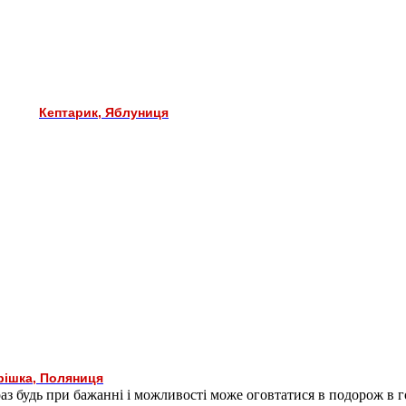
Кептарик, Яблуниця
рішка, Поляниця
зараз будь при бажанні і можливості може оговтатися в подорож 