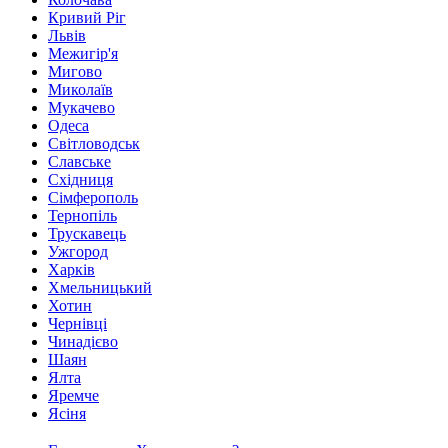
Кривий Ріг
Львів
Межигір'я
Мигово
Миколаїв
Мукачево
Одеса
Світловодськ
Славське
Східниця
Сімферополь
Тернопіль
Трускавець
Ужгород
Харків
Хмельницький
Хотин
Чернівці
Чинадієво
Шаян
Ялта
Яремче
Ясіня