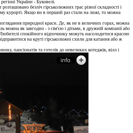
регіоні України - Буковелі.
 розташовано безліч гірськолижних трас різної складності і
му курорті. Якщо ви в перший раз стали на лижі, то можна
споглядання природної краси. Де, як не в величних горах, можна
ь можна як завгодно - з сім'єю і дітьми, в дружній компанії або
у. Любителі спокійного відпочинку можуть насолодитися красою
відправитися на круті гірськолижні схили для катання або ж
нку, пансіонатів та готелів до невеликих котеджів, вілл і