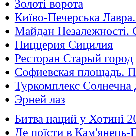
Золоті ворота
Київо-Печерська Лавра.
Майдан Незалежності. 
Пиццерия Сицилия
Ресторан Старый город
Софиевская площадь. П
Туркомплекс Солнечна 
Эрней лаз
Битва наций у Хотині 2
Де поїсти в Кам'янець-