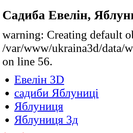
Садиба Евелін, Яблун
warning: Creating default o
/var/www/ukraina3d/data/ww
on line 56.
Евелін 3D
садиби Яблуниці
Яблуниця
Яблуниця 3д