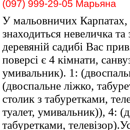
(097) 999-29-05 Марьяна
У мальовничих Карпатах,
знаходиться невеличка та
деревяній садибі Вас прив
поверсі є 4 кімнати, санву
умивальник). 1: (двоспальн
(двоспальне ліжко, табуре
столик з табуретками, тел
туалет, умивальник)), 4: (
табуретками, телевізор).