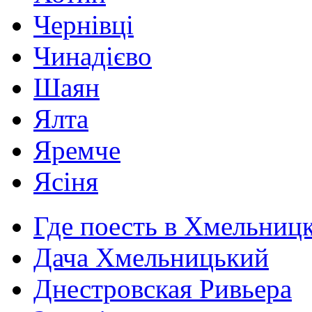
Чернівці
Чинадієво
Шаян
Ялта
Яремче
Ясіня
Где поесть в Хмельниц
Дача Хмельницький
Днестровская Ривьера