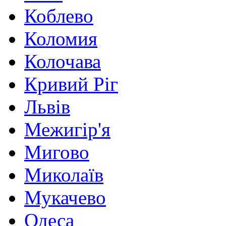
Коблево
Коломия
Колочава
Кривий Ріг
Львів
Межигір'я
Мигово
Миколаїв
Мукачево
Одеса