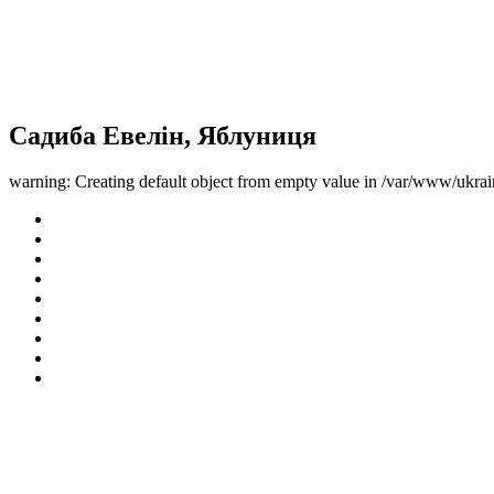
Садиба Евелін, Яблуниця
warning: Creating default object from empty value in /var/www/ukrai