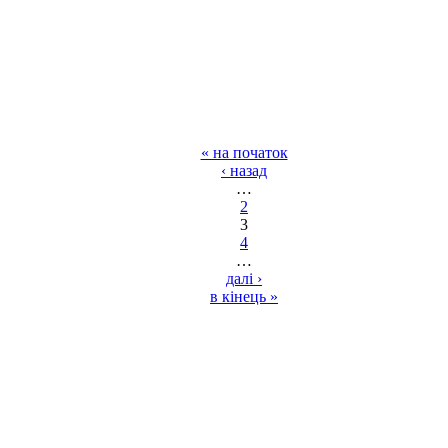
« на початок
‹ назад
…
2
3
4
…
далі ›
в кінець »