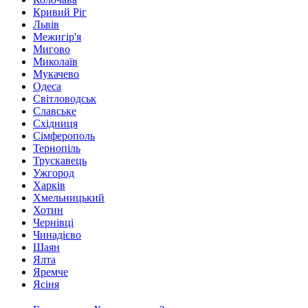
Кривий Ріг
Львів
Межигір'я
Мигово
Миколаїв
Мукачево
Одеса
Світловодськ
Славське
Східниця
Сімферополь
Тернопіль
Трускавець
Ужгород
Харків
Хмельницький
Хотин
Чернівці
Чинадієво
Шаян
Ялта
Яремче
Ясіня