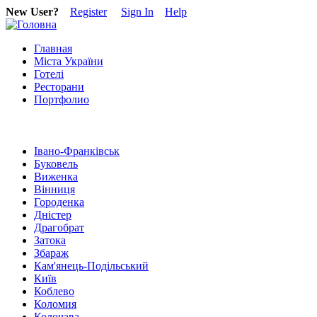
New User?
Register
Sign In
Help
Главная
Міста України
Готелі
Ресторани
Портфолио
Івано-Франківськ
Буковель
Виженка
Вінниця
Городенка
Дністер
Драгобрат
Затока
Збараж
Кам'янець-Подільський
Київ
Коблево
Коломия
Колочава