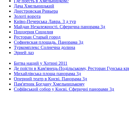
Где поесть в Хмельницком?
Дача Хмельницький
Днестровская Ривьера
Золоті ворота
Київо-Печерська Лавра. 3 д тур
Майдан Незалежності. Сферична панорама 3д
Пиццерия Сицилия
Ресторан Старый город
Софиевская площадь. Панорама 3д
Туркомплекс Солнечна долина
Эрней лаз
Битва наций у Хотині 2011
Де поїсти в Кам'янець-Подільському, Ресторан Гунська к
Михайлівська площа панорама 3д
Оперний театр в Києві. Панорама 3д
Пам'ятник Богдану Хмельницькому
Софіївський собор у Києві. Сферичні панорами 3д