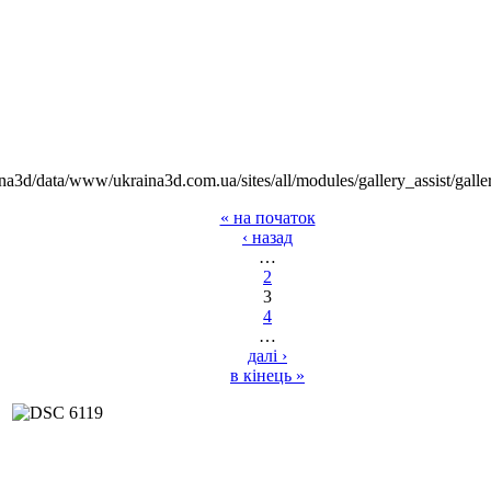
na3d/data/www/ukraina3d.com.ua/sites/all/modules/gallery_assist/galle
« на початок
‹ назад
…
2
3
4
…
далі ›
в кінець »