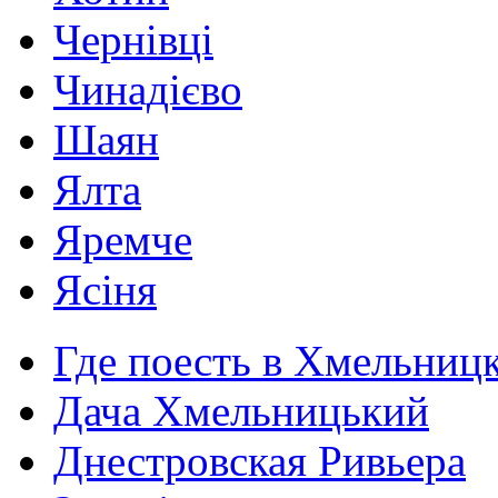
Чернівці
Чинадієво
Шаян
Ялта
Яремче
Ясіня
Где поесть в Хмельниц
Дача Хмельницький
Днестровская Ривьера