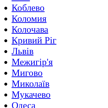
Коблево
Коломия
Колочава
Кривий Ріг
Львів
Межигір'я
Мигово
Миколаїв
Мукачево
Одеса