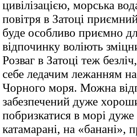
цивілізацією, морська вода
повітря в Затоці приємни
буде особливо приємно дл
відпочинку воліють зміцни
Розваг в Затоці теж безлі
себе ледачим лежанням на 
Чорного моря. Можна відп
забезпечений дуже хорош
побризкатися в морі дуже
катамарані, на «банані», п