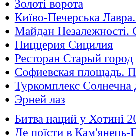
Золоті ворота
Київо-Печерська Лавра.
Майдан Незалежності. 
Пиццерия Сицилия
Ресторан Старый город
Софиевская площадь. П
Туркомплекс Солнечна 
Эрней лаз
Битва наций у Хотині 2
Де поїсти в Кам'янець-