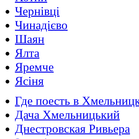
Чернівці
Чинадієво
Шаян
Ялта
Яремче
Ясіня
Где поесть в Хмельниц
Дача Хмельницький
Днестровская Ривьера