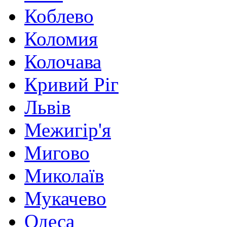
Коблево
Коломия
Колочава
Кривий Ріг
Львів
Межигір'я
Мигово
Миколаїв
Мукачево
Одеса