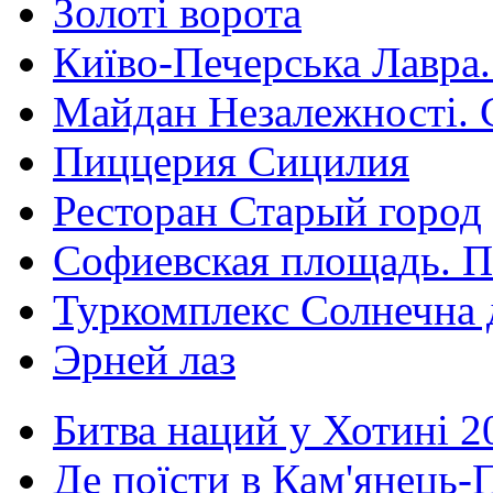
Золоті ворота
Київо-Печерська Лавра.
Майдан Незалежності. 
Пиццерия Сицилия
Ресторан Старый город
Софиевская площадь. П
Туркомплекс Солнечна 
Эрней лаз
Битва наций у Хотині 2
Де поїсти в Кам'янець-