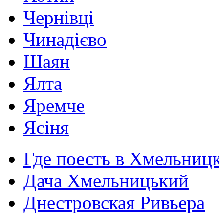
Чернівці
Чинадієво
Шаян
Ялта
Яремче
Ясіня
Где поесть в Хмельниц
Дача Хмельницький
Днестровская Ривьера