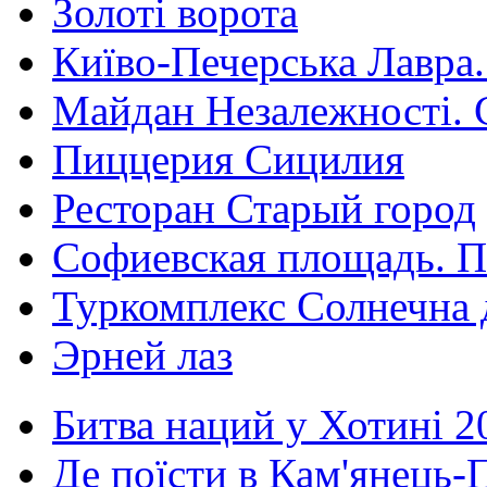
Золоті ворота
Київо-Печерська Лавра.
Майдан Незалежності. 
Пиццерия Сицилия
Ресторан Старый город
Софиевская площадь. П
Туркомплекс Солнечна 
Эрней лаз
Битва наций у Хотині 2
Де поїсти в Кам'янець-