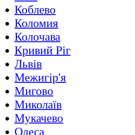
Коблево
Коломия
Колочава
Кривий Ріг
Львів
Межигір'я
Мигово
Миколаїв
Мукачево
Одеса