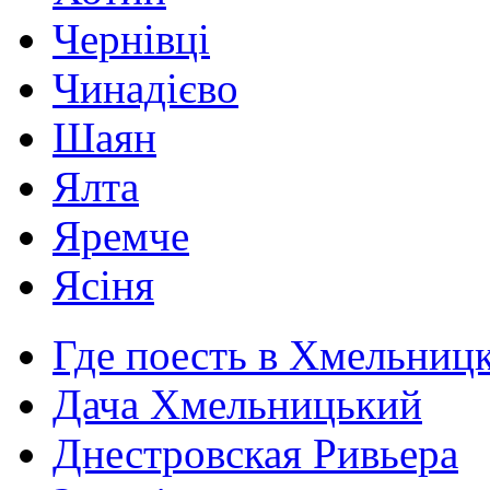
Чернівці
Чинадієво
Шаян
Ялта
Яремче
Ясіня
Где поесть в Хмельниц
Дача Хмельницький
Днестровская Ривьера