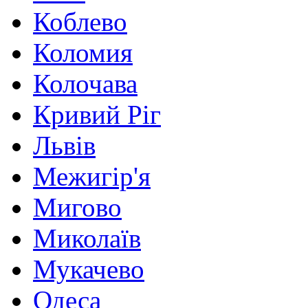
Коблево
Коломия
Колочава
Кривий Ріг
Львів
Межигір'я
Мигово
Миколаїв
Мукачево
Одеса