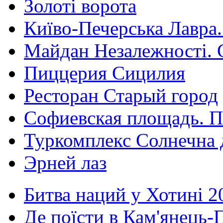
Золоті ворота
Київо-Печерська Лавра.
Майдан Незалежності. 
Пиццерия Сицилия
Ресторан Старый город
Софиевская площадь. П
Туркомплекс Солнечна 
Эрней лаз
Битва наций у Хотині 2
Де поїсти в Кам'янець-