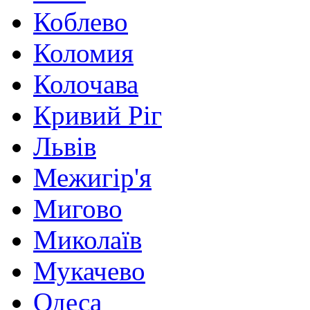
Коблево
Коломия
Колочава
Кривий Ріг
Львів
Межигір'я
Мигово
Миколаїв
Мукачево
Одеса