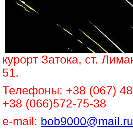
курорт Затока, ст. Лима
51.
Телефоны: +38 (067) 48
+38 (066)572-75-38
e-mail:
bob9000@mail.r