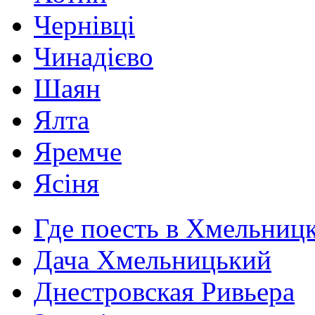
Чернівці
Чинадієво
Шаян
Ялта
Яремче
Ясіня
Где поесть в Хмельниц
Дача Хмельницький
Днестровская Ривьера