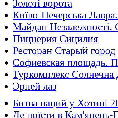
Золоті ворота
Київо-Печерська Лавра.
Майдан Незалежності. 
Пиццерия Сицилия
Ресторан Старый город
Софиевская площадь. П
Туркомплекс Солнечна 
Эрней лаз
Битва наций у Хотині 2
Де поїсти в Кам'янець-