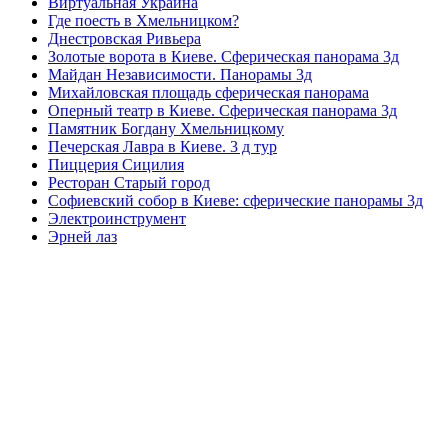
Виртуальная Украина
Где поесть в Хмельницком?
Днестровская Ривьера
Золотые ворота в Киеве. Сферическая панорама 3д
Майдан Независимости. Панорамы 3д
Михайловская площадь сферическая панорама
Оперный театр в Киеве. Сферическая панорама 3д
Памятник Богдану Хмельницкому
Печерская Лавра в Киеве. 3 д тур
Пиццерия Сицилия
Ресторан Старый город
Софиевский собор в Киеве: сферические панорамы 3д
Электроинструмент
Эрней лаз