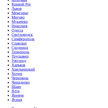
Кривой Рог
Львов
Межгорье
Мигово
Мукачево
Николаев
Одесса
Светловодск
Симферополь
Славское
Сходница
Тернополь
Трускавец
Ужгород
Харьков
Хмельницкий
Хотин
Черновцы
Чинадиево
Шаян
Ялта
Яремче
Ясиня