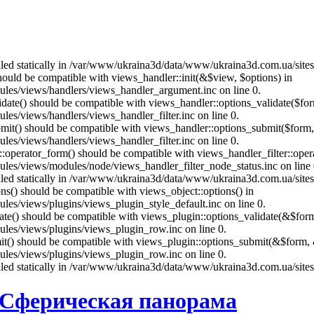
called statically in /var/www/ukraina3d/data/www/ukraina3d.com.ua/site
should be compatible with views_handler::init(&$view, $options) in
les/views/handlers/views_handler_argument.inc on line 0.
alidate() should be compatible with views_handler::options_validate($fo
es/views/handlers/views_handler_filter.inc on line 0.
ubmit() should be compatible with views_handler::options_submit($form
es/views/handlers/views_handler_filter.inc on line 0.
us::operator_form() should be compatible with views_handler_filter::op
es/views/modules/node/views_handler_filter_node_status.inc on line 
called statically in /var/www/ukraina3d/data/www/ukraina3d.com.ua/site
ons() should be compatible with views_object::options() in
es/views/plugins/views_plugin_style_default.inc on line 0.
date() should be compatible with views_plugin::options_validate(&$for
les/views/plugins/views_plugin_row.inc on line 0.
mit() should be compatible with views_plugin::options_submit(&$form, 
les/views/plugins/views_plugin_row.inc on line 0.
called statically in /var/www/ukraina3d/data/www/ukraina3d.com.ua/site
Cферическая панорама