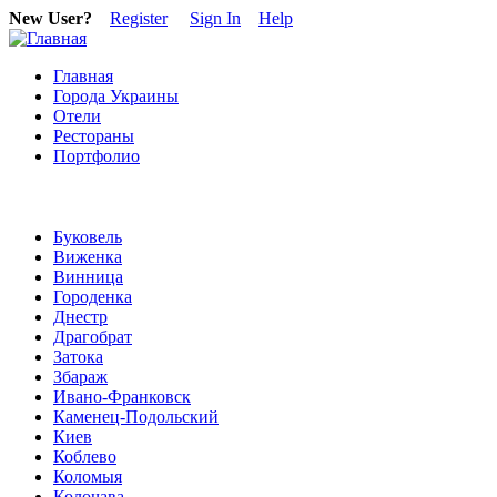
New User?
Register
Sign In
Help
Главная
Города Украины
Отели
Рестораны
Портфолио
Буковель
Виженка
Винница
Городенка
Днестр
Драгобрат
Затока
Збараж
Ивано-Франковск
Каменец-Подольский
Киев
Коблево
Коломыя
Колочава