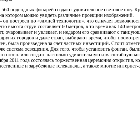
и 560 подводных фонарей создают удивительное световое шоу. К
 на котором можно увидеть различные проекции изображений.
 он построен по «зимней технологии», что означает возможност
о высота струи составляет 60 метров, в то время как 140 метров
, очаровывает и увлекает, и недаром его сравнивают с танцующ
других городов и даже стран, выбирают время, чтобы посмотрет
ен, была произведена за счет частных инвестиций. Стоит отмети
кже система освещения. Для того, чтобы установить фонтан, бы
 что позволило создать настолько удивительную и масштабную к
бря 2011 года состоялась торжественная церемония открытия, к
ественные и зарубежные телеканалы, а также многие интернет-