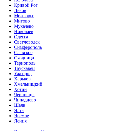
Кривой Рог
Львов
Межгорье
Мигово
Мукачево
Николаев
Одесса
Светловодск
Симферополь
Славское
Сходница
Тернополь
Трускавец
Ужгород
Харьков
Хмельницкий
Хотин
Черновцы
Чинадиево
Шаян
Ялта
Яремче
Ясиня