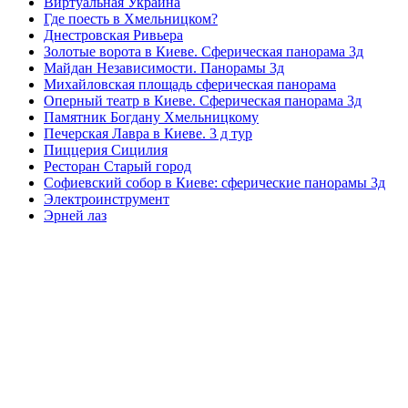
Виртуальная Украина
Где поесть в Хмельницком?
Днестровская Ривьера
Золотые ворота в Киеве. Сферическая панорама 3д
Майдан Независимости. Панорамы 3д
Михайловская площадь сферическая панорама
Оперный театр в Киеве. Сферическая панорама 3д
Памятник Богдану Хмельницкому
Печерская Лавра в Киеве. 3 д тур
Пиццерия Сицилия
Ресторан Старый город
Софиевский собор в Киеве: сферические панорамы 3д
Электроинструмент
Эрней лаз