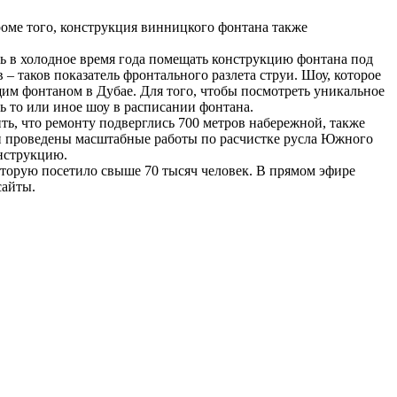
роме того, конструкция винницкого фонтана также
ь в холодное время года помещать конструкцию фонтана под
 – таков показатель фронтального разлета струи. Шоу, которое
им фонтаном в Дубае. Для того, чтобы посмотреть уникальное
ь то или иное шоу в расписании фонтана.
ть, что ремонту подверглись 700 метров набережной, также
ли проведены масштабные работы по расчистке русла Южного
онструкцию.
оторую посетило свыше 70 тысяч человек. В прямом эфире
сайты.