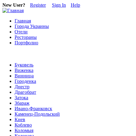
New User?
Register
Sign In
Help
Главная
Города Украины
Отели
Рестораны
Портфолио
Буковель
Виженка
Винница
Городенка
Днестр
Драгобрат
Затока
Збараж
Ивано-Франковск
Каменец-Подольский
Киев
Коблево
Коломыя
Колочава