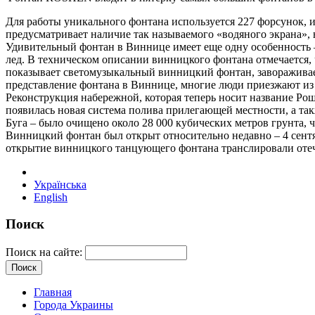
Для работы уникального фонтана используется 227 форсунок, 
предусматривает наличие так называемого «водяного экрана»,
Удивительный фонтан в Виннице имеет еще одну особенность –
лед. В техническом описании винницкого фонтана отмечается, чт
показывает светомузыкальный винницкий фонтан, завораживает
представление фонтана в Виннице, многие люди приезжают из 
Реконструкция набережной, которая теперь носит название Рош
появилась новая система полива прилегающей местности, а та
Буга – было очищено около 28 000 кубических метров грунта,
Винницкий фонтан был открыт относительно недавно – 4 сентя
открытие винницкого танцующего фонтана транслировали отеч
Українська
English
Поиск
Поиск на сайте:
Главная
Города Украины