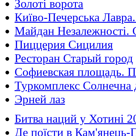
Золоті ворота
Київо-Печерська Лавра.
Майдан Незалежності. 
Пиццерия Сицилия
Ресторан Старый город
Софиевская площадь. П
Туркомплекс Солнечна 
Эрней лаз
Битва наций у Хотині 2
Де поїсти в Кам'янець-