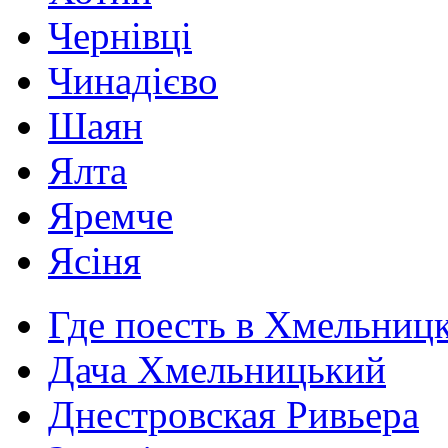
Чернівці
Чинадієво
Шаян
Ялта
Яремче
Ясіня
Где поесть в Хмельниц
Дача Хмельницький
Днестровская Ривьера