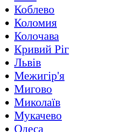
Коблево
Коломия
Колочава
Кривий Ріг
Львів
Межигір'я
Мигово
Миколаїв
Мукачево
Одеса