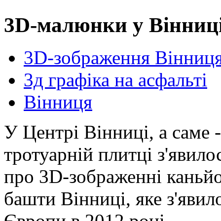
3D-малюнки у Вінниц
3D-зображення Вінниц
3д графіка на асфальті
Вінниця
У Центрі Вінниці, а саме 
тротуарній плитці з'явило
про 3D-зображенні каньйо
башти Вінниці, яке з'явил
Європи в 2012 році.