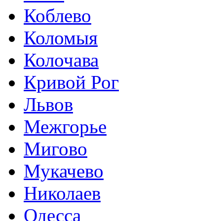
Коблево
Коломыя
Колочава
Кривой Рог
Львов
Межгорье
Мигово
Мукачево
Николаев
Одесса