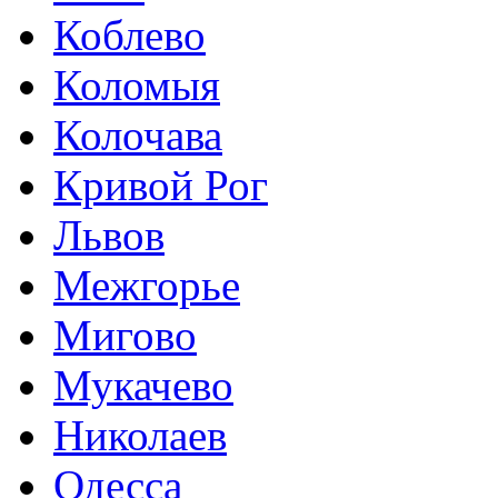
Коблево
Коломыя
Колочава
Кривой Рог
Львов
Межгорье
Мигово
Мукачево
Николаев
Одесса