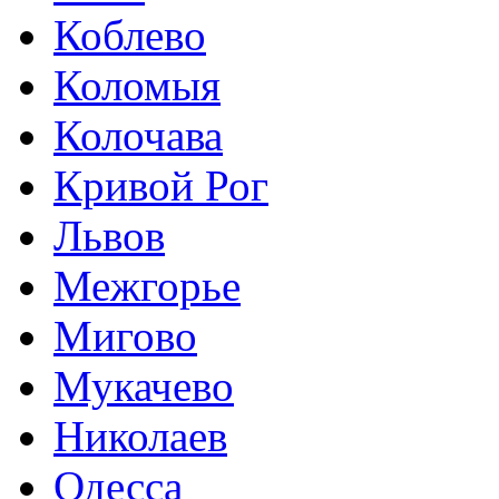
Коблево
Коломыя
Колочава
Кривой Рог
Львов
Межгорье
Мигово
Мукачево
Николаев
Одесса