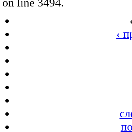
on line 3494.
‹ 
сл
по