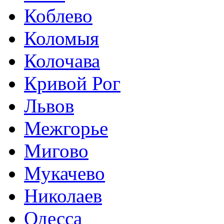
Коблево
Коломыя
Колочава
Кривой Рог
Львов
Межгорье
Мигово
Мукачево
Николаев
Одесса