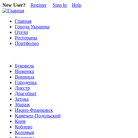
New User?
Register
Sign In
Help
Главная
Города Украины
Отели
Рестораны
Портфолио
Буковель
Виженка
Винница
Городенка
Днестр
Драгобрат
Затока
Збараж
Ивано-Франковск
Каменец-Подольский
Киев
Коблево
Коломыя
Колочава