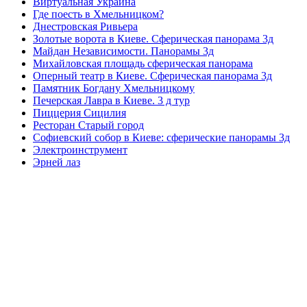
Виртуальная Украина
Где поесть в Хмельницком?
Днестровская Ривьера
Золотые ворота в Киеве. Сферическая панорама 3д
Майдан Независимости. Панорамы 3д
Михайловская площадь сферическая панорама
Оперный театр в Киеве. Сферическая панорама 3д
Памятник Богдану Хмельницкому
Печерская Лавра в Киеве. 3 д тур
Пиццерия Сицилия
Ресторан Старый город
Софиевский собор в Киеве: сферические панорамы 3д
Электроинструмент
Эрней лаз