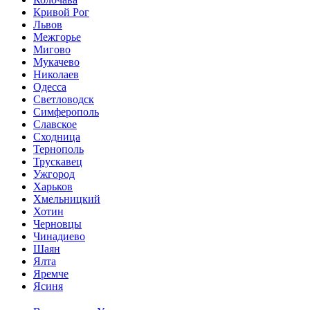
Кривой Рог
Львов
Межгорье
Мигово
Мукачево
Николаев
Одесса
Светловодск
Симферополь
Славское
Сходница
Тернополь
Трускавец
Ужгород
Харьков
Хмельницкий
Хотин
Черновцы
Чинадиево
Шаян
Ялта
Яремче
Ясиня