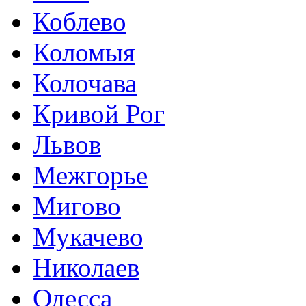
Коблево
Коломыя
Колочава
Кривой Рог
Львов
Межгорье
Мигово
Мукачево
Николаев
Одесса