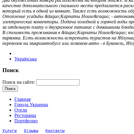
Два двухместных номера расположены на втором этаже. В ка
качестве дополнительного спального места предлагается раск
который есть в одной из комнат. Также есть возможность о
Отопление усадьбы &laquo;Карпаты House&raquo; - автономно
электрические конвекторы. Подача холодной и горячей воды 
за отдельную плату о двухразовое питание с домашними блюдам
В стоимость проживания в &laquo;Карпаты House&raquo; вход
парковка. Есть возможность встретить туристов на Яблуницк
перевозок на микроавтобусе или легковом авто - в Буковель, Яб
Українська
Поиск
Поиск на сайте:
Главная
Города Украины
Отели
Рестораны
Портфолио
Услуги
Отзывы
Контакты