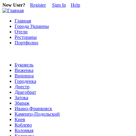
New User?
Register
Sign In
Help
Главная
Города Украины
Отели
Рестораны
Портфолио
Буковель
Виженка
Винница
Городенка
Днестр
Драгобрат
Затока
Збараж
Ивано-Франковск
Каменец-Подольский
Киев
Коблево
Коломыя
Колочава