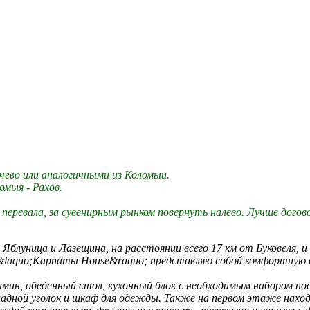
чево или аналогичными из Коломыи.
омыя - Рахов.
 перевала, за сувенирным рынком повернуть налево. Лучше догов
луница и Лазещина, на расстоянии всего 17 км от Буковеля, и 
а. &laquo;Карпаты House&raquo; представляю собой комфортную
амин, обеденный стол, кухонный блок с необходимым набором по
кладной уголок и шкаф для одежды. Также на первом этаже наход