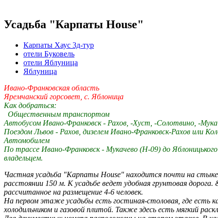
Усадьба "Карпаты House"
Карпаты Хаус 3д-тур
отели Буковель
отели Яблуница
Яблуница
Ивано-Франковская область
Яремчанский горсовет, с. Яблоница
Как добраться:
Общественным транспортом
Автобусом Ивано-Франковск - Рахов, -Хуст, -Солотвино, -Мука
Поездом Львов - Рахов, дизелем Ивано-Франковск-Рахов или Кол
Автомобилем
По трассе Ивано-Франковск - Мукачево (H-09) до Яблоницького
владельцем.
Частная усадьба "Карпаты House" находится почти на стыке Яб
расстоянии 150 м. К усадьбе ведет удобная грунтовая дорог
рассчитанное на размещение 4-6 человек.
На первом этаже усадьбы есть гостиная-столовая, где есть к
холодильником и газовой плитой. Также здесь есть мягкий рас