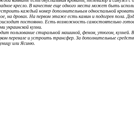
ждой комнате есть д
вуспальная кровать, телевизор и санузел с 
ладное кресло. В качестве еще одного места может быть исполь
бустроить каждый номер дополнительным односпальной кроват
е, на дровах. На первом этаже есть камин и подогрев пола. Д
происходит постоянно. Есть возможность самостоятельно готов
и украинской кухни.
ит пользование стиральной машиной, феном, утюгом, кухней. В
ом перевале и устроить трансфер. За дополнительные средств
луницу или Ясиню.