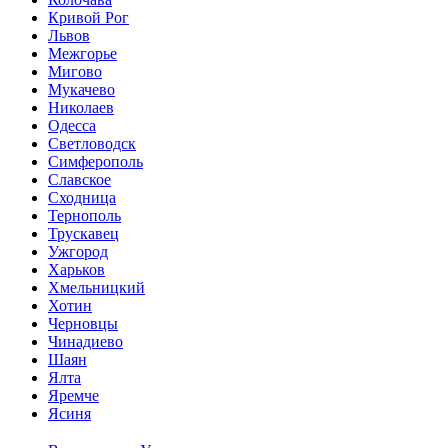
Кривой Рог
Львов
Межгорье
Мигово
Мукачево
Николаев
Одесса
Светловодск
Симферополь
Славское
Сходница
Тернополь
Трускавец
Ужгород
Харьков
Хмельницкий
Хотин
Черновцы
Чинадиево
Шаян
Ялта
Яремче
Ясиня