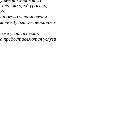
душевой кабинкой. В
зован второй уровень,
ью.
одатоково установлены
ить еду или договориться
озле усадьбы есть
а предоставляются услуги