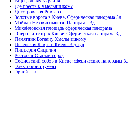
Виртуальная Украина
Где поесть в Хмельницком?
Днестровская Ривьера
Золотые ворота в Киеве. Сферическая панорама 3д
Майдан Независимости. Панорамы 3д
Михайловская площадь сферическая панорама
Оперный театр в Киеве. Сферическая панорама 3д
Памятник Богдану Хмельницкому
Печерская Лавра в Киеве. 3 д тур
Пиццерия Сицилия
Ресторан Старый город
Софиевский собор в Киеве: сферические панорамы 3д
Электроинструмент
Эрней лаз