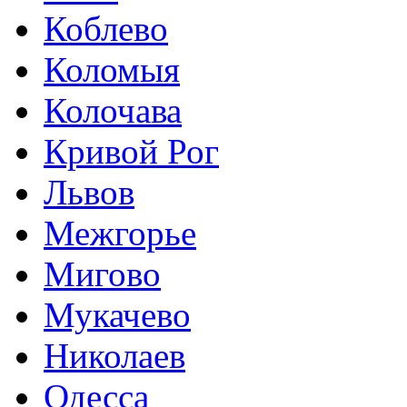
Коблево
Коломыя
Колочава
Кривой Рог
Львов
Межгорье
Мигово
Мукачево
Николаев
Одесса