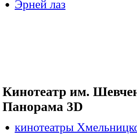
Эрней лаз
Кинотеатр им. Шевче
Панорама 3D
кинотеатры Хмельницк