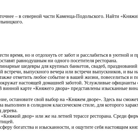
очнее – в северной части Каменца-Подольского. Найти «Княжий 
ельницкого.
сти время, но и отдохнуть от забот и расслабиться в уютной и
оставят равнодушным ни одного посетителя ресторана.
линарные шедевры для крупных банкетов, свадеб, празднований
ой встречи, выпускного вечера или встречи выпускников, и вы 
 также отметить любое событие в вашей жизни, повеселиться и п
с окружат настоящей домашней заботой. Услужливые официанты о
В винной карте «Княжего двора» представлены изысканные вина 
ение, остановите свой выбор на «Княжем дворе». Здесь вы смож
на выполнен в солидном классическом стиле, для которого харак
 дерева.
 «Княжий двор» или же на летней терассе ресторана. Среди фир
атицей.
сферу богатства и изысканности, и ощутите себя настоящим кня