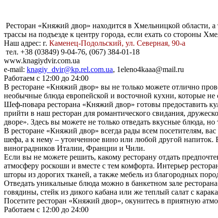
Ресторан «Княжий двор» находится в Хмельницкой области, а т
трассы на подъезде к центру города, если ехать со стороны Хм
Наш адрес:
г.
Каменец-Подольский, ул. Северная, 90-а
тел. +38 (03849) 9-04-76, (067) 384-01-18
www.knagiydvir.com.ua
e-mail:
knagiy_dvir@kp.rel.com.ua
, 1eleno4kaaa@mail.ru
Работаем с 12:00 до 24:00
В ресторане «Княжий двор» вы не только можете отлично прове
необычные блюда европейской и восточной кухни, которые не 
Шеф-повара ресторана «Княжий двор» готовы предоставить ку
прийти в наш ресторан для романтического свидания, дружеск
дворе». Здесь вы можете не только отведать вкусные блюда, но
В ресторане «Княжий двор» всегда рады всем посетителям, ва
шефа, а к нему – утонченное вино или любой другой напиток. 
виноградников Италии, Франции и Чили.
Если вы не можете решить, какому ресторану отдать предпочт
атмосферу роскоши и вместе с тем комфорта. Интерьер рестора
шторы из дорогих тканей, а также мебель из благородных пород
Отведать уникальные блюда можно в банкетном зале ресторана
говядины, стейк из дикого кабана или же теплый салат с карак
Посетите ресторан «Княжий двор», окунитесь в приятную атмо
Работаем с 12:00 до 24:00