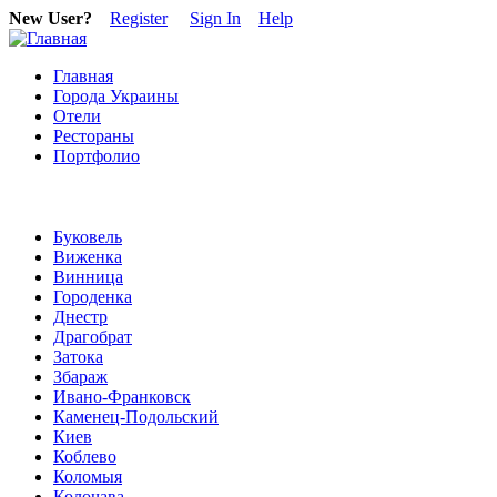
New User?
Register
Sign In
Help
Главная
Города Украины
Отели
Рестораны
Портфолио
Буковель
Виженка
Винница
Городенка
Днестр
Драгобрат
Затока
Збараж
Ивано-Франковск
Каменец-Подольский
Киев
Коблево
Коломыя
Колочава