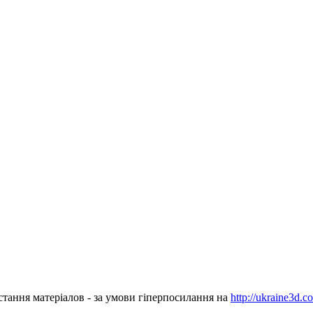
стання матеріалов - за умови гіперпосилання на
http://ukraine3d.c