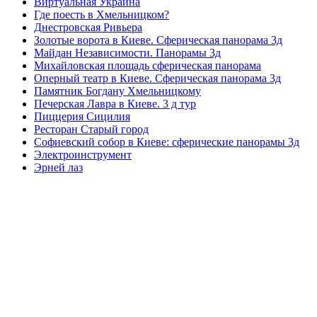
Виртуальная Украина
Где поесть в Хмельницком?
Днестровская Ривьера
Золотые ворота в Киеве. Сферическая панорама 3д
Майдан Независимости. Панорамы 3д
Михайловская площадь сферическая панорама
Оперный театр в Киеве. Сферическая панорама 3д
Памятник Богдану Хмельницкому
Печерская Лавра в Киеве. 3 д тур
Пиццерия Сицилия
Ресторан Старый город
Софиевский собор в Киеве: сферические панорамы 3д
Электроинструмент
Эрней лаз