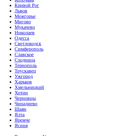
Кривой Рог
Львов
Межгорье
Мигово
Мукачево
Николаев
Одесса
Светловодск
Симферополь
Славское
Сходница
Тернополь
Трускавец
Ужгород
Харьков
Хмельницкий
Хотин
Черновцы
Чинадиево
Шаян
Ялта
Яремче
Ясиня