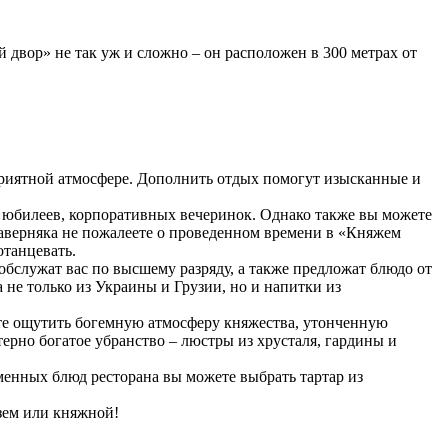
двор» не так уж и сложно – он расположен в 300 метрах от
 приятной атмосфере. Дополнить отдых помогут изысканные и
 юбилеев, корпоративных вечеринок. Однако также вы можете
наверняка не пожалеете о проведенном времени в «Княжем
отанцевать.
бслужат вас по высшему разряду, а также предложат блюдо от
не только из Украины и Грузии, но и напитки из
ете ощутить богемную атмосферу княжества, утонченную
терно богатое убранство – люстры из хрусталя, гардины и
менных блюд ресторана вы можете выбрать тартар из
зем или княжной!