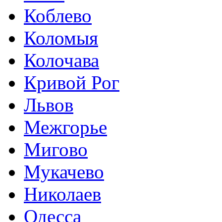
Коблево
Коломыя
Колочава
Кривой Рог
Львов
Межгорье
Мигово
Мукачево
Николаев
Одесса