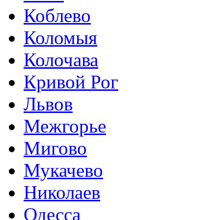
Коблево
Коломыя
Колочава
Кривой Рог
Львов
Межгорье
Мигово
Мукачево
Николаев
Одесса