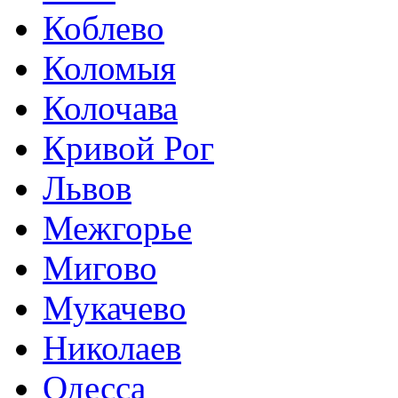
Коблево
Коломыя
Колочава
Кривой Рог
Львов
Межгорье
Мигово
Мукачево
Николаев
Одесса