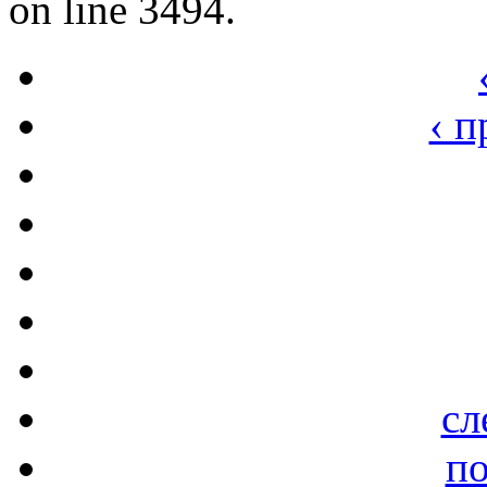
on line 3494.
‹ 
сл
по