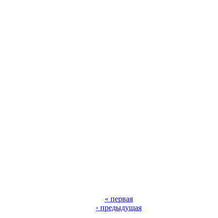
« первая
‹ предыдущая
…