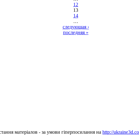
12
13
14
…
следующая ›
последняя »
стання матеріалов - за умови гіперпосилання на
http://ukraine3d.c