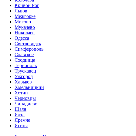
Кривой Рог
Львов
Межгорье
Мигово
Мукачево
Николаев
Одесса
Светловодск
Симферополь
Славское
Сходница
Тернополь
Трускавец
Ужгород
Харьков
Хмельницкий
Хотин
Черновцы
Чинадиево
Шаян
Ялта
Яремче
Ясиня