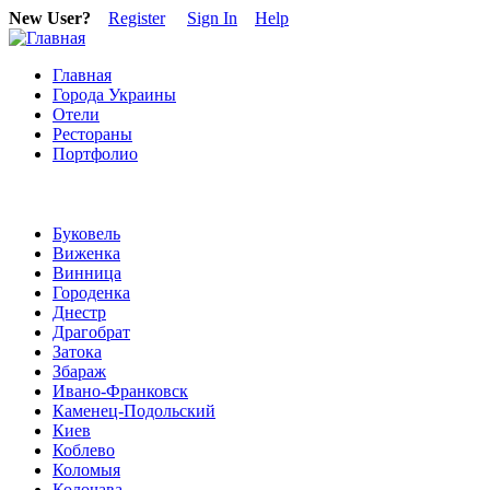
New User?
Register
Sign In
Help
Главная
Города Украины
Отели
Рестораны
Портфолио
Буковель
Виженка
Винница
Городенка
Днестр
Драгобрат
Затока
Збараж
Ивано-Франковск
Каменец-Подольский
Киев
Коблево
Коломыя
Колочава