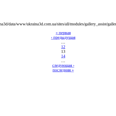
na3d/data/www/ukraina3d.com.ua/sites/all/modules/gallery_assist/galle
« первая
‹ предыдущая
…
12
13
14
…
следующая ›
последняя »