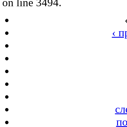
on line 3494.
‹ 
сл
по