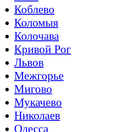
Коблево
Коломыя
Колочава
Кривой Рог
Львов
Межгорье
Мигово
Мукачево
Николаев
Одесса