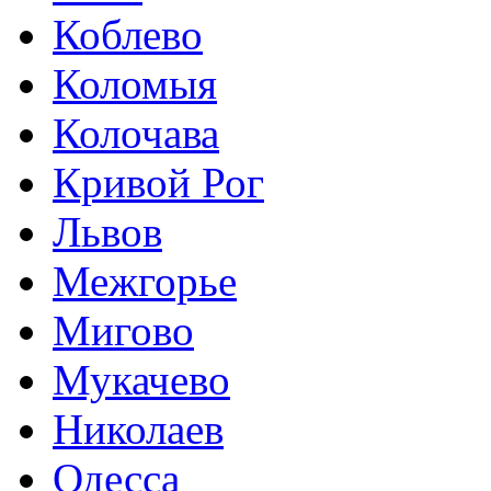
Коблево
Коломыя
Колочава
Кривой Рог
Львов
Межгорье
Мигово
Мукачево
Николаев
Одесса