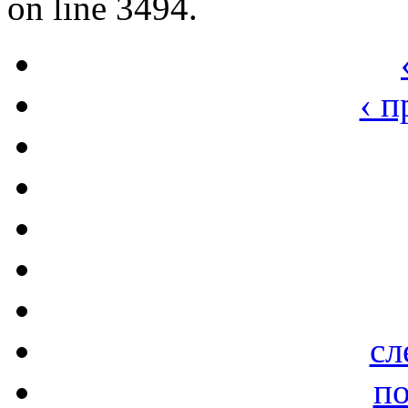
on line 3494.
‹ 
сл
по