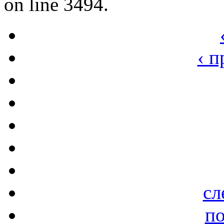
on line 3494.
‹ 
сл
по