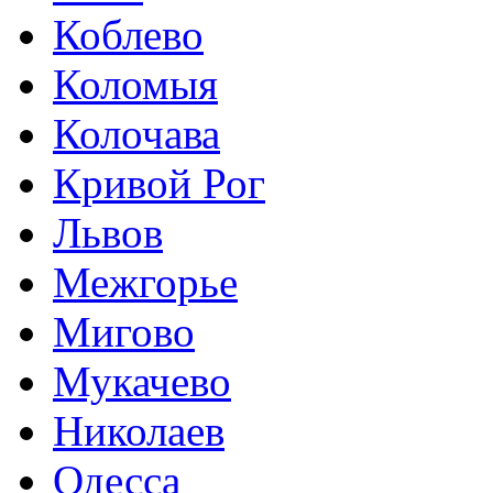
Коблево
Коломыя
Колочава
Кривой Рог
Львов
Межгорье
Мигово
Мукачево
Николаев
Одесса