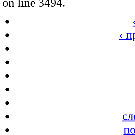
on line 3494.
‹ 
сл
по