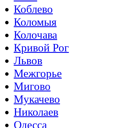
Коблево
Коломыя
Колочава
Кривой Рог
Львов
Межгорье
Мигово
Мукачево
Николаев
Одесса