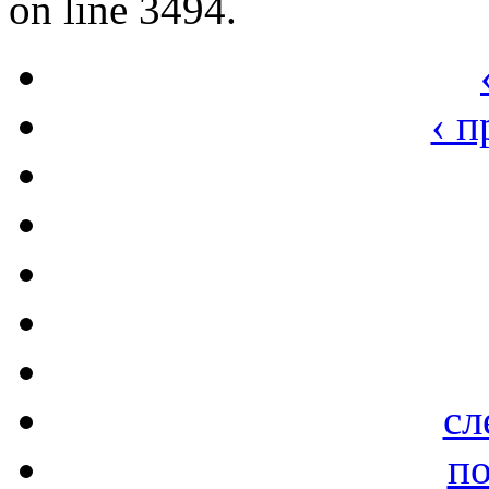
on line 3494.
‹ 
сл
по