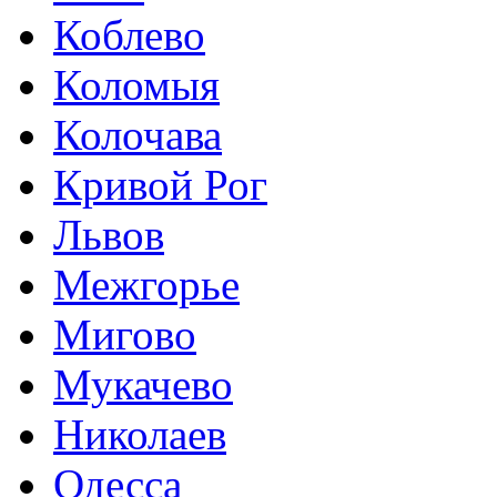
Коблево
Коломыя
Колочава
Кривой Рог
Львов
Межгорье
Мигово
Мукачево
Николаев
Одесса