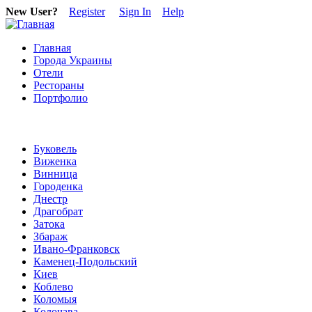
New User?
Register
Sign In
Help
Главная
Города Украины
Отели
Рестораны
Портфолио
Буковель
Виженка
Винница
Городенка
Днестр
Драгобрат
Затока
Збараж
Ивано-Франковск
Каменец-Подольский
Киев
Коблево
Коломыя
Колочава