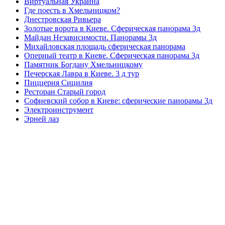
Виртуальная Украина
Где поесть в Хмельницком?
Днестровская Ривьера
Золотые ворота в Киеве. Сферическая панорама 3д
Майдан Независимости. Панорамы 3д
Михайловская площадь сферическая панорама
Оперный театр в Киеве. Сферическая панорама 3д
Памятник Богдану Хмельницкому
Печерская Лавра в Киеве. 3 д тур
Пиццерия Сицилия
Ресторан Старый город
Софиевский собор в Киеве: сферические панорамы 3д
Электроинструмент
Эрней лаз