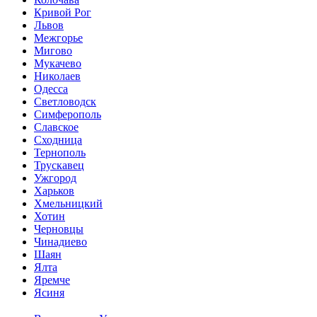
Кривой Рог
Львов
Межгорье
Мигово
Мукачево
Николаев
Одесса
Светловодск
Симферополь
Славское
Сходница
Тернополь
Трускавец
Ужгород
Харьков
Хмельницкий
Хотин
Черновцы
Чинадиево
Шаян
Ялта
Яремче
Ясиня