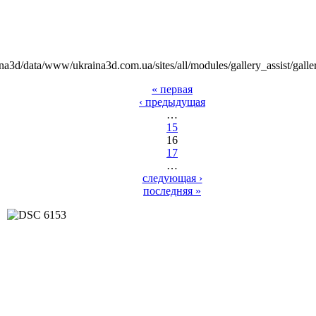
na3d/data/www/ukraina3d.com.ua/sites/all/modules/gallery_assist/galle
« первая
‹ предыдущая
…
15
16
17
…
следующая ›
последняя »