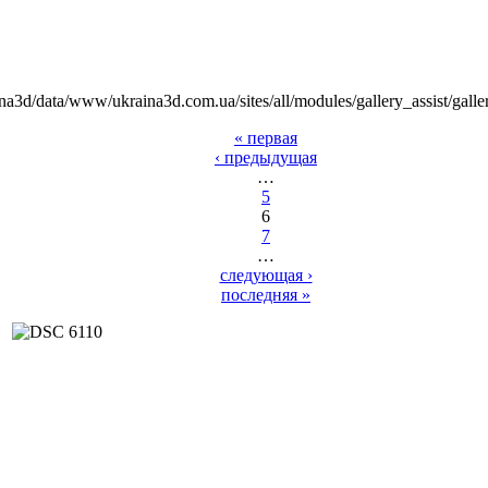
na3d/data/www/ukraina3d.com.ua/sites/all/modules/gallery_assist/galle
« первая
‹ предыдущая
…
5
6
7
…
следующая ›
последняя »