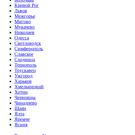
Кривой Рог
Львов
Межгорье
Мигово
Мукачево
Николаев
Одесса
Светловодск
Симферополь
Славское
Сходница
Тернополь
Трускавец
Ужгород
Харьков
Хмельницкий
Хотин
Черновцы
Чинадиево
Шаян
Ялта
Яремче
Ясиня