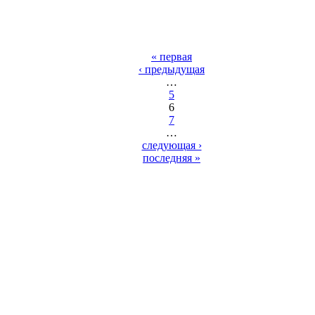
« первая
‹ предыдущая
…
5
6
7
…
следующая ›
последняя »