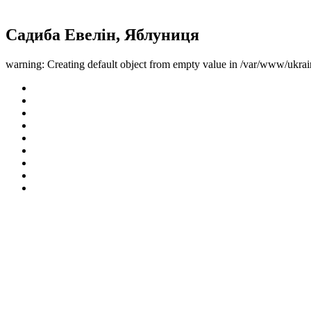
Садиба Евелін, Яблуниця
warning: Creating default object from empty value in /var/www/ukrai