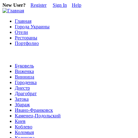
New User?
Register
Sign In
Help
Главная
Города Украины
Отели
Рестораны
Портфолио
Буковель
Виженка
Винница
Городенка
Днестр
Драгобрат
Затока
Збараж
Ивано-Франковск
Каменец-Подольский
Киев
Коблево
Коломыя
Колочава