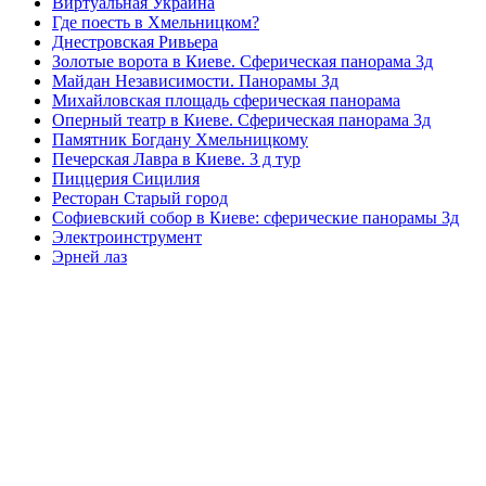
Виртуальная Украина
Где поесть в Хмельницком?
Днестровская Ривьера
Золотые ворота в Киеве. Сферическая панорама 3д
Майдан Независимости. Панорамы 3д
Михайловская площадь сферическая панорама
Оперный театр в Киеве. Сферическая панорама 3д
Памятник Богдану Хмельницкому
Печерская Лавра в Киеве. 3 д тур
Пиццерия Сицилия
Ресторан Старый город
Софиевский собор в Киеве: сферические панорамы 3д
Электроинструмент
Эрней лаз