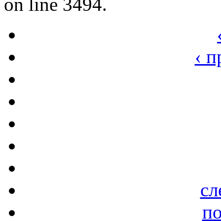
on line 3494.
‹ 
сл
по