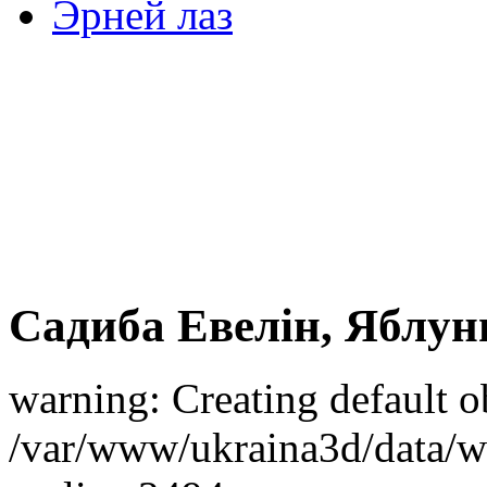
Эрней лаз
Садиба Евелін, Яблун
warning: Creating default o
/var/www/ukraina3d/data/ww