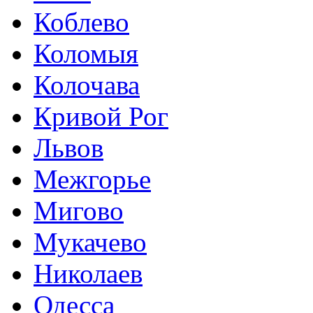
Коблево
Коломыя
Колочава
Кривой Рог
Львов
Межгорье
Мигово
Мукачево
Николаев
Одесса