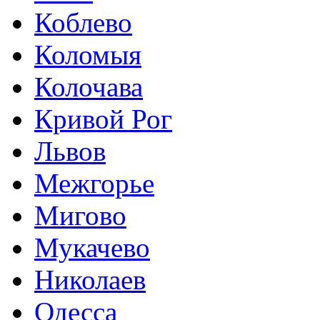
Коблево
Коломыя
Колочава
Кривой Рог
Львов
Межгорье
Мигово
Мукачево
Николаев
Одесса