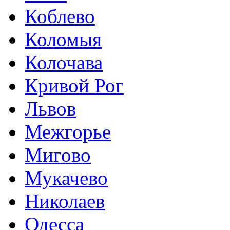
Коблево
Коломыя
Колочава
Кривой Рог
Львов
Межгорье
Мигово
Мукачево
Николаев
Одесса