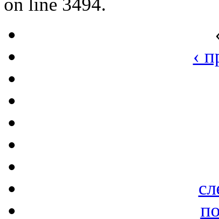
on line 3494.
‹ 
сл
по