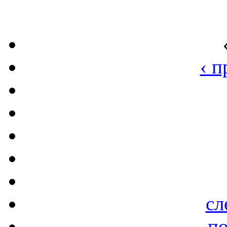
‹ 
сл
по