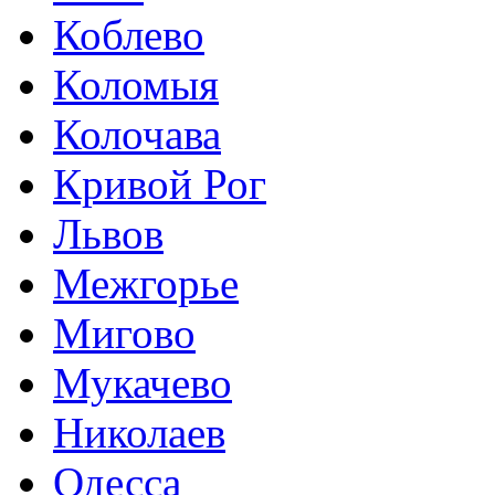
Коблево
Коломыя
Колочава
Кривой Рог
Львов
Межгорье
Мигово
Мукачево
Николаев
Одесса