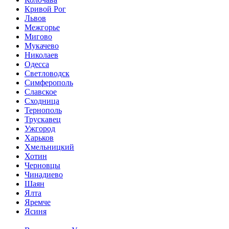
Кривой Рог
Львов
Межгорье
Мигово
Мукачево
Николаев
Одесса
Светловодск
Симферополь
Славское
Сходница
Тернополь
Трускавец
Ужгород
Харьков
Хмельницкий
Хотин
Черновцы
Чинадиево
Шаян
Ялта
Яремче
Ясиня