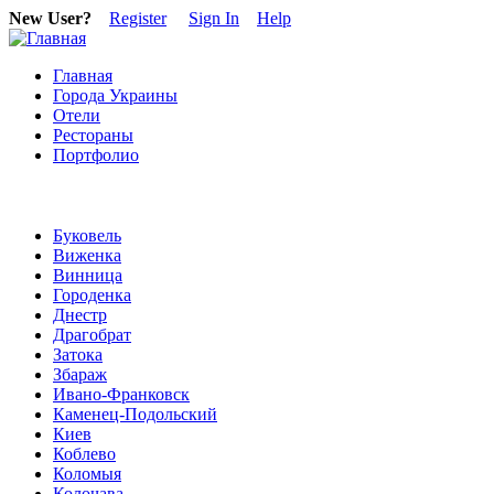
New User?
Register
Sign In
Help
Главная
Города Украины
Отели
Рестораны
Портфолио
Буковель
Виженка
Винница
Городенка
Днестр
Драгобрат
Затока
Збараж
Ивано-Франковск
Каменец-Подольский
Киев
Коблево
Коломыя
Колочава