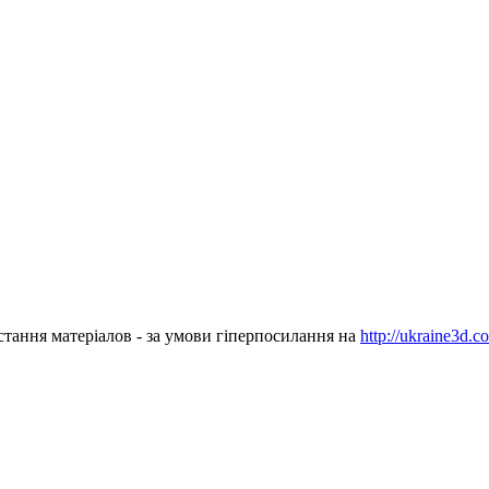
стання матеріалов - за умови гіперпосилання на
http://ukraine3d.c