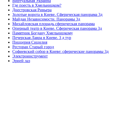
Виртуальная Украина
Где поесть в Хмельницком?
Днестровская Ривьера
Золотые ворота в Киеве. Сферическая панорама 3д
Майдан Независимости. Панорамы 3д
Михайловская площадь сферическая панорама
Оперный театр в Киеве. Сферическая панорама 3д
Памятник Богдану Хмельницкому
Печерская Лавра в Киеве. 3 д тур
Пиццерия Сицилия
Ресторан Старый город
Софиевский собор в Киеве: сферические панорамы 3д
Электроинструмент
Эрней лаз